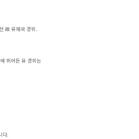
 故 유재국 경위.
에 뛰어든 유 경위는
니다.