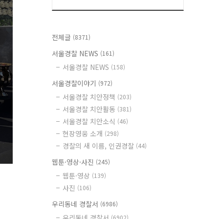
전체글
(8371)
서울경찰 NEWS
(161)
서울경찰 NEWS
(158)
서울경찰이야기
(972)
서울경찰 치안정책
(203)
서울경찰 치안활동
(381)
서울경찰 치안소식
(46)
현장영웅 소개
(298)
경찰의 새 이름, 인권경찰
(44)
웹툰·영상·사진
(245)
웹툰·영상
(139)
사진
(106)
우리동네 경찰서
(6986)
우리동네 경찰서
(6902)