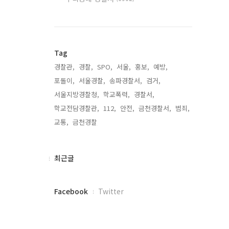
Tag
경찰관,
경찰,
SPO,
서울,
홍보,
예방,
포돌이,
서울경찰,
송파경찰서,
검거,
서울지방경찰청,
학교폭력,
경찰서,
학교전담경찰관,
112,
안전,
금천경찰서,
범죄,
교통,
금천경찰,
최
최근글
근
글
페
Facebook
Twitter
이
스
북