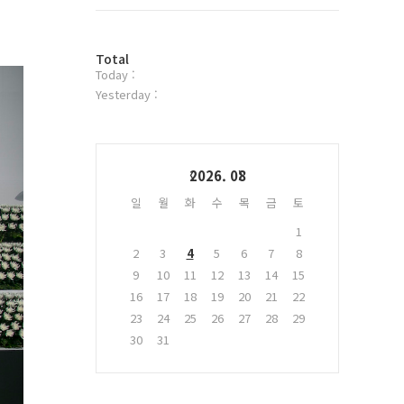
트
위
터
방
플
Total
Today :
문
러
자
그
Yesterday :
수
인
Calendar
2026. 08
일
월
화
수
목
금
토
1
2
3
4
5
6
7
8
9
10
11
12
13
14
15
16
17
18
19
20
21
22
23
24
25
26
27
28
29
30
31