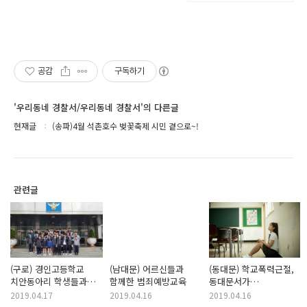
공감
구독하기
'우리동네 경찰서/우리동네 경찰서'의 다른글
현재글
(송파)4월 석촌호수 벚꽃축제 시민 곁으로~!
관련글
(구로) 경인고등학교
(남대문) 어르신들과
(동대문) 학교폭력근절,
치안동아리 학생들과
함께한 범죄예방교육
동대문서가
함께하는 경찰서 견학
앞장서겠습니다.!
2019.04.17
2019.04.16
2019.04.16