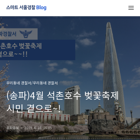
우리동네 경찰서/우리동네 경찰서
(송파)4월 석촌호수 벚꽃축제
시민 곁으로~!
송파홍보
2019. 4. 16. 16:05