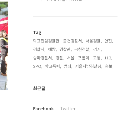
Tag
학교전담경찰관,
금천경찰서,
서울경찰,
안전,
경찰서,
예방,
경찰관,
금천경찰,
검거,
송파경찰서,
경찰,
서울,
포돌이,
교통,
112,
SPO,
학교폭력,
범죄,
서울지방경찰청,
홍보,
최
최근글
근
글
페
Facebook
Twitter
이
스
북
트
위