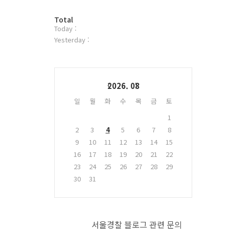
터
방
플
Total
Today :
문
러
자
그
Yesterday :
수
인
Calendar
2026. 08
일
월
화
수
목
금
토
1
2
3
4
5
6
7
8
9
10
11
12
13
14
15
16
17
18
19
20
21
22
23
24
25
26
27
28
29
30
31
서울경찰 블로그 관련 문의