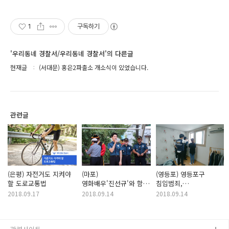
1
구독하기
'우리동네 경찰서/우리동네 경찰서'의 다른글
현재글
(서대문) 홍은2파출소 개소식이 있었습니다.
관련글
(은평) 자전거도 지켜야
(마포)
(영등포) 영등포구
할 도로교통법
영화배우'진선규'와 함께
침입범죄,
하는 게릴라 탄력 순찰
IOT문열림센서로
2018.09.17
2018.09.14
2018.09.14
예방하세요!