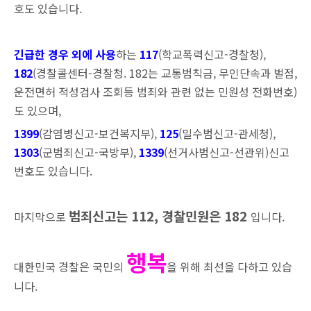
호도 있습니다.
긴급한 경우 외에 사용
하는
117
(학교폭력신고-경찰청
),
182
(경찰콜센터-경찰청. 182는 교통범칙금, 무인단속과 벌점,
운전면허 적성검사 조회등 범죄와 관련 없는 민원성 전화번호
)
도 있으며,
1399
(감염병신고-보건복지부
),
125
(밀수범신고-관세청
),
1303
(군범죄신고-국방부
),
1339
(선거사범신고-선관위
)신고
번호도 있습니다.
범죄신고는 112, 경찰민원은 182
마지막으로
입니다.
행복
대한민국 경찰은 국민의
을 위해 최선을 다하고 있습
니다.