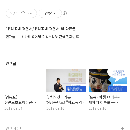
1
구독하기
'우리동네 경찰서/우리동네 경찰서'의 다른글
현재글
(방배) 알쏭달쏭 알듯말듯 긴급 전화번호
관련글
(영등포)
(강남) 찾아가는
(도봉) 학생 여러분~
신변보호요청이란
현장속으로! "학교폭력
새학기 이름표는
무엇인가요?~
예방교육"
포순이가 만들어줄게요
2018.03.19
2018.03.16
2018.03.16
관련사이트