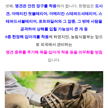
셋째,
맹견은 안전 장구를 착용
해야 합니다. 현행법은
도사
견, 아메리칸 핏불테리어,
아메리칸 스태퍼드셔테리어, 스
태퍼드셔불테리어, 로트와일러와 그 잡종, 그 밖에 사람을
공격하여 상해를 입힐 가능성이 큰 개 등
6종
한정해 입마개를 착용
케 하였지만, 농림식
품부는 앞으
로 외국에서 관리하는
맹견 종류를 추가해 목줄·입마개 착용 등을 의무화할 방침
입니다.