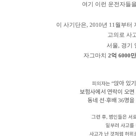
여기 이런 운전자들을
이 사기단은,
2010년 11월부
고의로 사
서울, 경기
자그마치
2억 6000만 
앉아 있기
피의자는
“
보험사에서 연락이 오면
동네 선
후배
명을
·
36
그런 후
범인들은 서
,
일부러 사고를
사고가 난 것처럼 허위