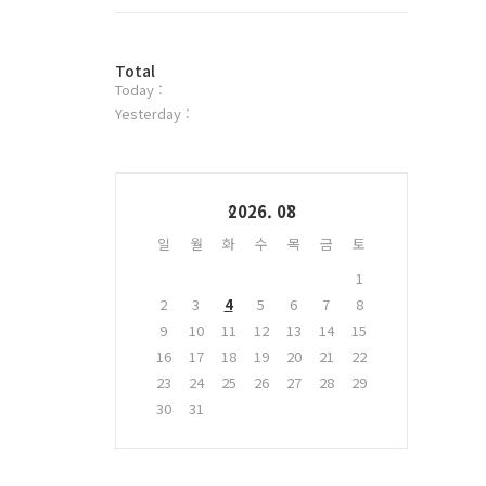
트
위
터
방
플
Total
Today :
문
러
자
그
Yesterday :
수
인
Calendar
2026. 08
일
월
화
수
목
금
토
1
2
3
4
5
6
7
8
9
10
11
12
13
14
15
16
17
18
19
20
21
22
23
24
25
26
27
28
29
30
31