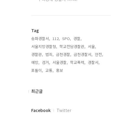
Tag
송파경찰서,
112,
SPO,
경찰,
서울지방경찰청,
학교전담경찰관,
서울,
경찰관,
범죄,
금천경찰,
금천경찰서,
안전,
예방,
검거,
서울경찰,
학교폭력,
경찰서,
포돌이,
교통,
홍보,
최
최근글
근
글
페
Facebook
Twitter
이
스
북