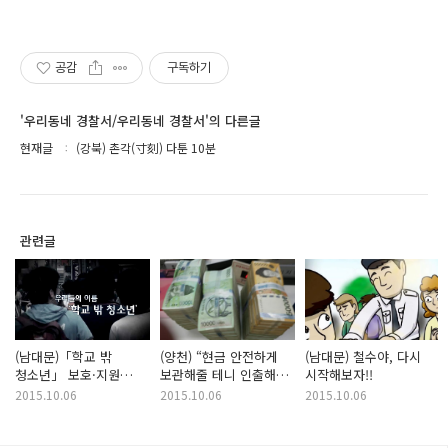
공감
구독하기
'우리동네 경찰서/우리동네 경찰서'의 다른글
현재글
(강북) 촌각(寸刻) 다툰 10분
관련글
(남대문)「학교 밖
(양천) “현금 안전하게
(남대문) 철수야, 다시
청소년」 보호·지원
보관해줄 테니 인출해
시작해보자!!
강화에 적극 나서는
오라!” 보이스 피싱
2015.10.06
2015.10.06
2015.10.06
남대문署
조심하세요!