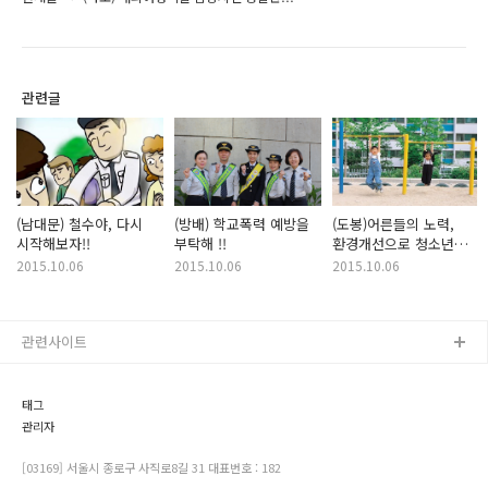
관련글
(남대문) 철수야, 다시
(방배) 학교폭력 예방을
(도봉)어른들의 노력,
시작해보자!!
부탁해 !!
환경개선으로 청소년
비행을 예방하다!
2015.10.06
2015.10.06
2015.10.06
관련사이트
태그
관리자
[03169] 서울시 종로구 사직로8길 31 대표번호 : 182