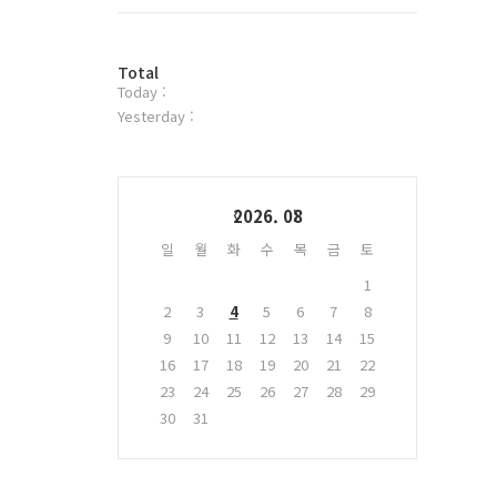
트
위
터
방
플
Total
Today :
문
러
자
그
Yesterday :
수
인
Calendar
2026. 08
일
월
화
수
목
금
토
1
2
3
4
5
6
7
8
9
10
11
12
13
14
15
16
17
18
19
20
21
22
23
24
25
26
27
28
29
30
31