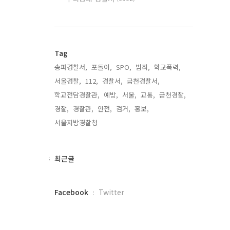
Tag
송파경찰서,
포돌이,
SPO,
범죄,
학교폭력,
서울경찰,
112,
경찰서,
금천경찰서,
학교전담경찰관,
예방,
서울,
교통,
금천경찰,
경찰,
경찰관,
안전,
검거,
홍보,
서울지방경찰청,
최
최근글
근
글
페
Facebook
Twitter
이
스
북