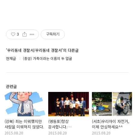
3
구독하기
'우리동네 경찰서/우리동네 경찰서'의 다른글
현재글
(종암) 가족이라는 이름의 두 얼굴
관련글
(강북) 죄는 미워했지만
(영등포)항상
(서초)우리아이 자전거,
사람을 미워하지 않았다.
감사합니다.
이제 안심하세요^^
생활안전협의회
2015.08.20
2015.08.20
2015.08.20