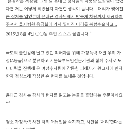
“존경하는 서장님! 그날 밤 윤대근 경사님의 따뜻한 보살핌이 없었
다면 저는 어떻게 되었을지 아찔한 생각이 듭니다... 머리가 찢어진
큰 상처를 입었는데 윤대근 경사님께서 밤늦게 차량까지 제공하여
주셔서 을지병원 응급실에 가서 찢어진 머리를 봉합수술하고...
2015년 8월 4일 ○○동 주민 △△△ 올립니다.”
극도의 불안감에 떨고 있던 피해자를 위해 가정폭력 재발 우려 가
정(A등급)으로 분류하고 서울북부노인전문기관과 함께 수시로 모
니터링을 진행해 온 여청수사팀에 감동한 피해자가 원고지에 한자
한자 정성스레 작성한 손 편지를 보내온 것입니다.
윤대근 경사는 감사의 편지를 읽고는 눈물을 흘렸다는 후문이네요
^^
평소 가정폭력 사건 처리 매뉴얼을 숙지하고, 사건을 ‘처리’한다는