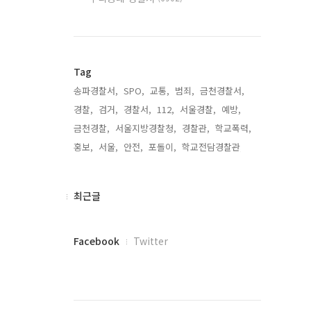
Tag
송파경찰서,
SPO,
교통,
범죄,
금천경찰서,
경찰,
검거,
경찰서,
112,
서울경찰,
예방,
금천경찰,
서울지방경찰청,
경찰관,
학교폭력,
홍보,
서울,
안전,
포돌이,
학교전담경찰관,
최
최근글
근
글
페
Facebook
Twitter
이
스
북
트
위