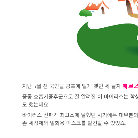
지난
월 전 국민을 공포에 떨게 했던 세 글자
메
르
5
.
.
중동 호흡기증후군으로 잘 알려진 이 바이러스는 학
도 했는데요
.
바이러스 전파가 최고조에 달했던 시기에는 대부분의
손 세정제와 일회용 마스크를 발견할 수 있었죠
.