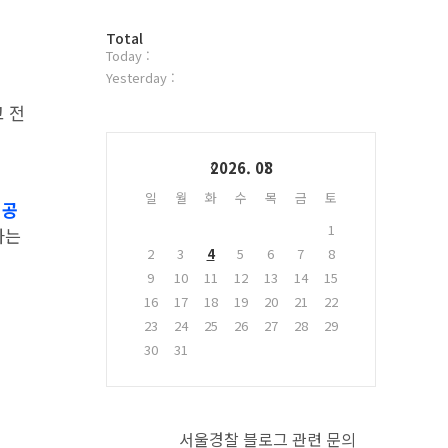
터
방
플
Total
Today :
문
러
자
그
Yesterday :
수
인
 전
Calendar
2026. 08
일
월
화
수
목
금
토
 공
1
하는
2
3
4
5
6
7
8
9
10
11
12
13
14
15
16
17
18
19
20
21
22
23
24
25
26
27
28
29
30
31
서울경찰 블로그 관련 문의