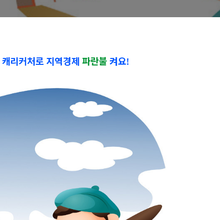
한 캐리커처로 지역경제
파란불
켜요
!