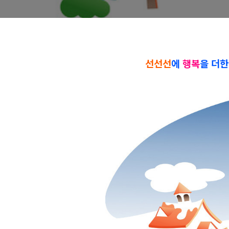
선선선
에
행복
을 더