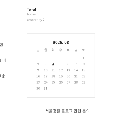
터
방
플
Total
Today :
문
러
자
그
Yesterday :
수
인
Calendar
2026. 08
 함
일
월
화
수
목
금
토
1
 마
2
3
4
5
6
7
8
9
10
11
12
13
14
15
후송
16
17
18
19
20
21
22
23
24
25
26
27
28
29
30
31
서울경찰 블로그 관련 문의