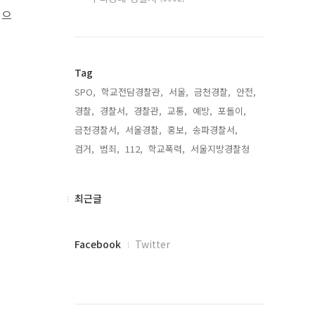
원으
Tag
SPO,
학교전담경찰관,
서울,
금천경찰,
안전,
경찰,
경찰서,
경찰관,
교통,
예방,
포돌이,
금천경찰서,
서울경찰,
홍보,
송파경찰서,
검거,
범죄,
112,
학교폭력,
서울지방경찰청,
최
최근글
근
글
페
Facebook
Twitter
이
스
북
트
위