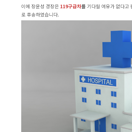
이에 장윤성 경장은
119구급차
를
기다릴 여유가 없다고 
로 후송하였습니다.