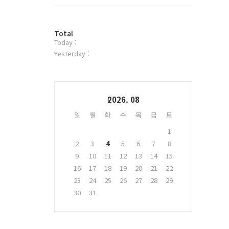
트
위
터
방
플
Total
Today :
문
러
자
그
Yesterday :
수
인
Calendar
2026. 08
일
월
화
수
목
금
토
1
2
3
4
5
6
7
8
9
10
11
12
13
14
15
16
17
18
19
20
21
22
23
24
25
26
27
28
29
30
31