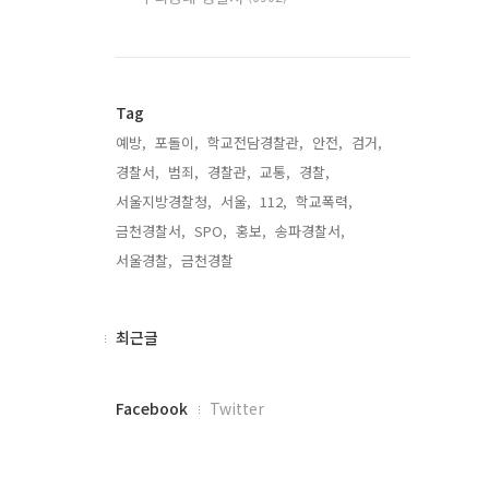
Tag
예방,
포돌이,
학교전담경찰관,
안전,
검거,
경찰서,
범죄,
경찰관,
교통,
경찰,
서울지방경찰청,
서울,
112,
학교폭력,
금천경찰서,
SPO,
홍보,
송파경찰서,
서울경찰,
금천경찰,
최
최근글
근
글
페
Facebook
Twitter
이
스
북