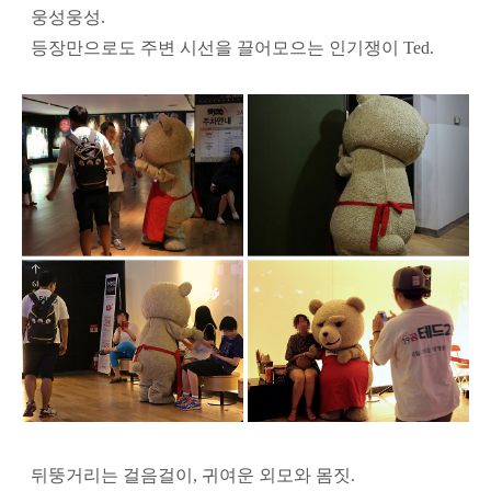
웅성웅성.
등장만으로도 주변 시선을 끌어모으는 인기쟁이 Ted.
뒤뚱거리는 걸음걸이, 귀여운 외모와 몸짓.