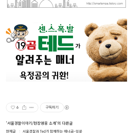
6
구독하기
'서울경찰이야기/현장영웅 소개'의 다른글
현재글
서울경찰과 Ted가 함께하는 매너곰~밍쑨