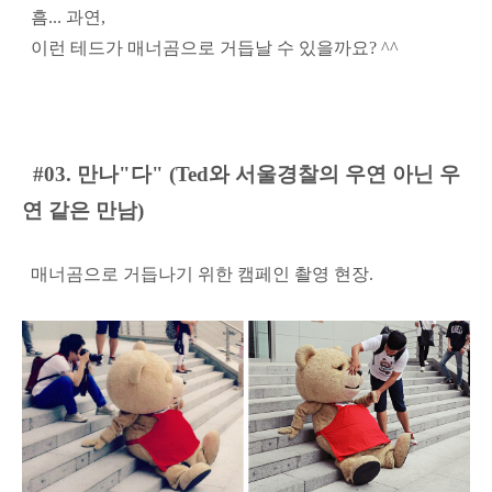
흠... 과연,
이런 테드가 매너곰으로 거듭날 수 있을까요? ^^
#03. 만나"다" (Ted와 서울경찰의 우연 아닌 우
연 같은 만남)
매너곰으로 거듭나기 위한 캠페인 촬영 현장.