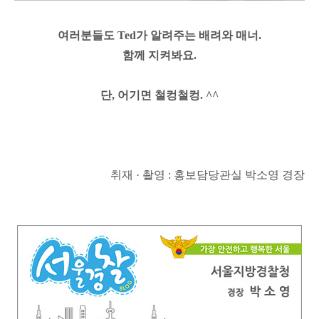
여러분들도 Ted가 알려주는 배려와 매너.
함께 지켜봐요.
단, 어기면 철컹철컹. ^^
취재 · 촬영 : 홍보담당관실 박소영 경장