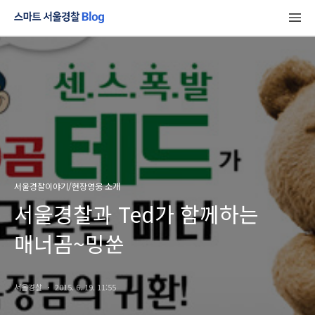
서울경찰이야기/현장영웅 소개
서울경찰과 Ted가 함께하는
매너곰~밍쑨
서울경찰
2015. 6. 19. 11:55