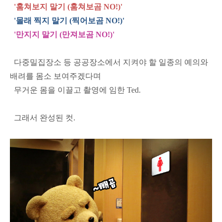
'훔쳐보지 말기 (훔쳐보곰 NO!)'
'몰래 찍지 말기 (찍어보곰 NO!)'
'만지지 말기 (만져보곰 NO!)'
다중밀집장소 등 공공장소에서 지켜야 할 일종의 예의와
배려를 몸소 보여주겠다며
무거운 몸을 이끌고 촬영에 임한 Ted.
그래서 완성된 컷.