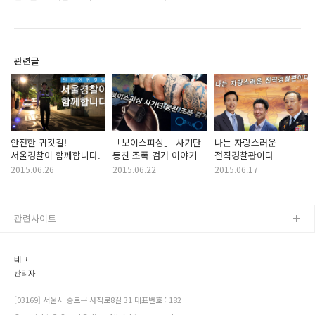
관련글
안전한 귀갓길!
「보이스피싱」 사기단
나는 자랑스러운
서울경찰이 함께합니다.
등친 조폭 검거 이야기
전직경찰관이다
2015.06.26
2015.06.22
2015.06.17
관련사이트
태그
관리자
[03169] 서울시 종로구 사직로8길 31 대표번호 : 182