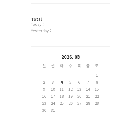
트
위
터
방
플
Total
Today :
문
러
자
그
Yesterday :
수
인
Calendar
2026. 08
일
월
화
수
목
금
토
1
2
3
4
5
6
7
8
9
10
11
12
13
14
15
16
17
18
19
20
21
22
23
24
25
26
27
28
29
30
31