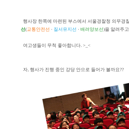
행사장 한쪽에 마련된 부스에서 서울경찰청 의무경찰
선
(
교통안전선
·
질서유지선
·
배려양보선
)을 알려주고
여고생들이 무척 좋아합니다. >_<
자, 행사가 진행 중인 강당 안으로 들어가 볼까요??