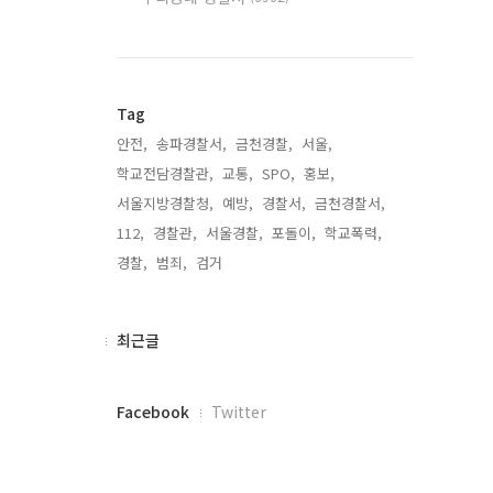
Tag
안전,
송파경찰서,
금천경찰,
서울,
학교전담경찰관,
교통,
SPO,
홍보,
서울지방경찰청,
예방,
경찰서,
금천경찰서,
112,
경찰관,
서울경찰,
포돌이,
학교폭력,
경찰,
범죄,
검거,
최
최근글
근
글
페
Facebook
Twitter
이
스
북