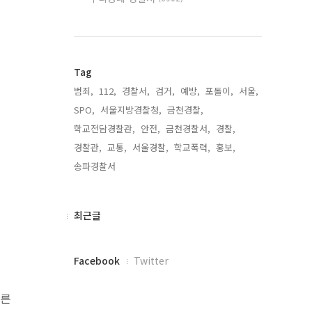
Tag
범죄,
112,
경찰서,
검거,
예방,
포돌이,
서울,
SPO,
서울지방경찰청,
금천경찰,
학교전담경찰관,
안전,
금천경찰서,
경찰,
경찰관,
교통,
서울경찰,
학교폭력,
홍보,
송파경찰서,
최
최근글
근
글
페
Facebook
Twitter
이
스
다른
북