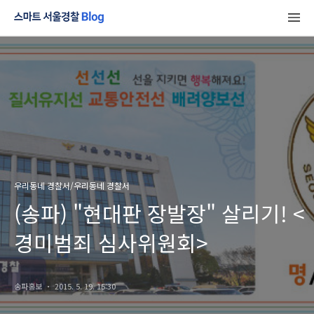
우리동네 경찰서/우리동네 경찰서
(송파) "현대판 장발장" 살리기! <
경미범죄 심사위원회>
송파홍보
2015. 5. 19. 15:30