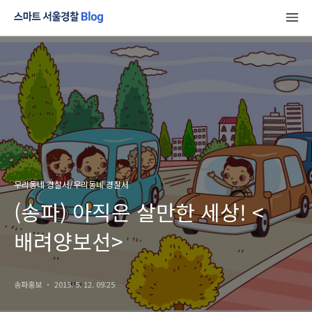
우리동네 경찰서/우리동네 경찰서
(송파) 아직은 살만한 세상! <
배려양보선>
송파홍보
2015. 5. 12. 09:25