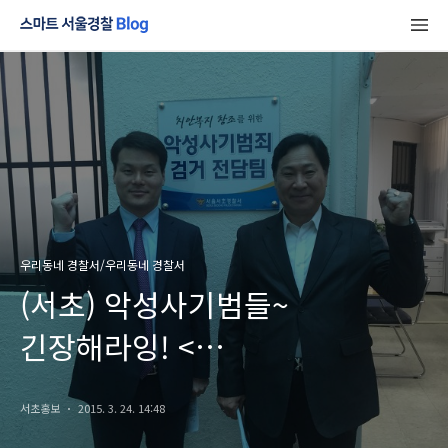
우리동네 경찰서/우리동네 경찰서
(서초) 악성사기범들~
긴장해라잉! <
악성사기검거전담팀>
서초홍보
2015. 3. 24. 14:48