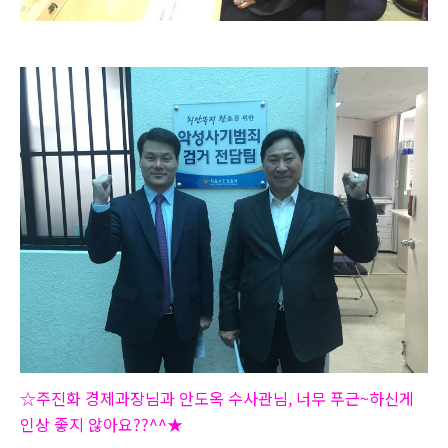
☆주진화 경제과장님과 안도옥 수사관님, 너무 푸근~하신게
인상 좋지 않아요??^^
★