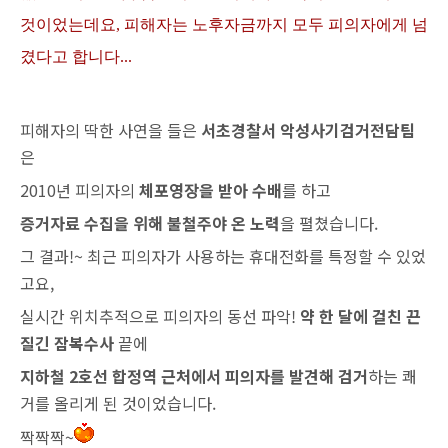
것이었는데요, 피해자는 노후자금까지 모두 피의자에게 넘
겼다고 합니다...
피해자의 딱한 사연을 들은
서초경찰서 악성사기검거전담팀
은
2010년 피의자의
체포영장을 받아
수배
를 하고
증거자료 수집을 위해 불철주야 온 노력
을 펼쳤습니다.
그 결과!~ 최근 피의자가 사용하는 휴대전화를 특정할 수 있었
고요,
실시간 위치추적으로 피의자의 동선 파악!
약 한 달에 걸친 끈
질긴 잠복수사
끝에
지하철 2호선 합정역 근처에서 피의자를 발견해 검거
하는 쾌
거를 올리게 된 것이었습니다.
짝짝짝~