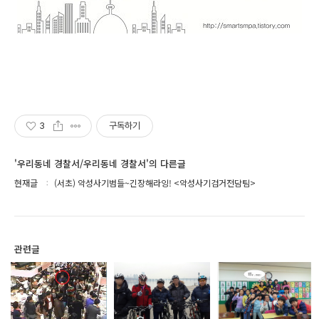
3
구독하기
'우리동네 경찰서/우리동네 경찰서'의 다른글
현재글
(서초) 악성사기범들~긴장해라잉! <악성사기검거전담팀>
관련글