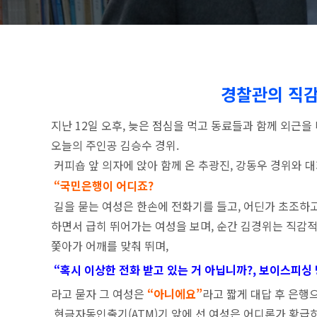
경찰관의 직
지난 12일 오후, 늦은 점심을 먹고 동료들과 함께 외근을
오늘의 주인공 김승수 경위.
커피숍 앞 의자에 앉아 함께 온 추광진, 강동우 경위와 대
“국민은행이 어디죠?
길을 묻는 여성은 한손에 전화기를 들고, 어딘가 초조하
하면서 급히 뛰어가는 여성을 보며, 순간 김경위는 직감적
쫓아가 어깨를 맞춰 뛰며,
“혹시 이상한 전화 받고 있는 거 아닙니까?, 보이스피싱
라고 묻자 그 여성은
“아니에요”
라고 짧게 대답 후 은행
현금자동인출기(ATM)기 앞에 선 여성은 어디론가 황급