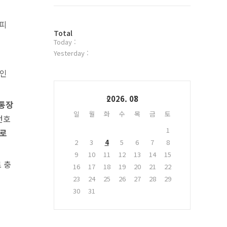
트
위
터
 피
방
플
Total
Today :
문
러
자
그
Yesterday :
수
인
 인
Calendar
2026. 08
 통장
일
월
화
수
목
금
토
번호
1
좌로
2
3
4
5
6
7
8
9
10
11
12
13
14
15
 충
16
17
18
19
20
21
22
23
24
25
26
27
28
29
30
31