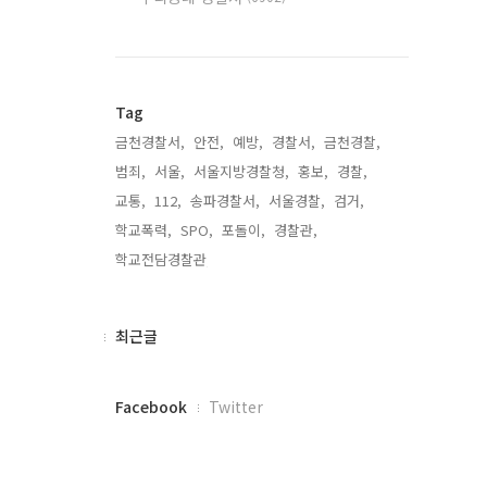
Tag
금천경찰서,
안전,
예방,
경찰서,
금천경찰,
범죄,
서울,
서울지방경찰청,
홍보,
경찰,
교통,
112,
송파경찰서,
서울경찰,
검거,
학교폭력,
SPO,
포돌이,
경찰관,
학교전담경찰관,
최
최근글
근
글
페
Facebook
Twitter
이
스
북