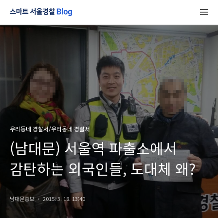
우리동네 경찰서/우리동네 경찰서
(남대문) 서울역 파출소에서
감탄하는 외국인들, 도대체 왜?
남대문홍보
2015. 3. 18. 13:40