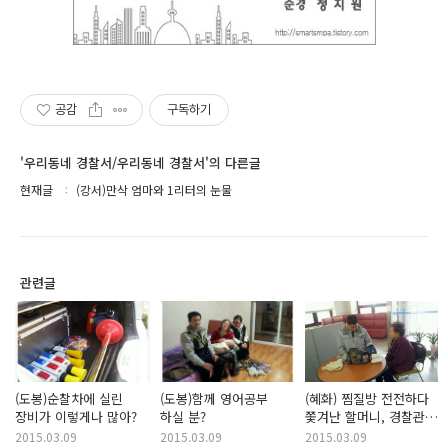
공감
구독하기
'우리동네 경찰서/우리동네 경찰서'의 다른글
현재글
(강서)만삭 엄마와 1리터의 눈물
관련글
(도봉)순찰차에 실린
(도봉)함께 영어공부
(혜화) 찜질방 전전하다
장비가 이렇게나 많아?
하실 분?
쫓겨난 할머니, 경찰관을
만나다
2015.03.09
2015.03.09
2015.03.09