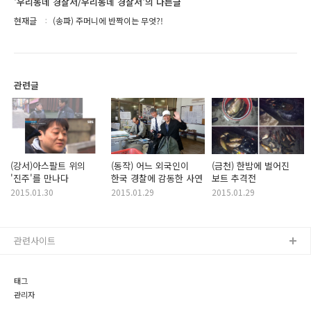
'우리동네 경찰서/우리동네 경찰서'의 다른글
현재글
(송파) 주머니에 반짝이는 무엇?!
관련글
(강서)아스팔트 위의
(동작) 어느 외국인이
(금천) 한밤에 벌어진
'진주'를 만나다
한국 경찰에 감동한 사연
보트 추격전
2015.01.30
2015.01.29
2015.01.29
관련사이트
태그
관리자