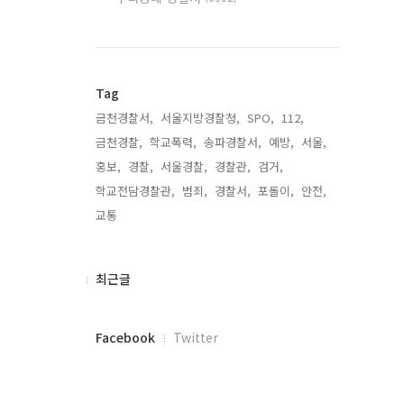
Tag
금천경찰서,
서울지방경찰청,
SPO,
112,
금천경찰,
학교폭력,
송파경찰서,
예방,
서울,
홍보,
경찰,
서울경찰,
경찰관,
검거,
학교전담경찰관,
범죄,
경찰서,
포돌이,
안전,
교통,
최
최근글
근
글
페
Facebook
Twitter
이
스
북