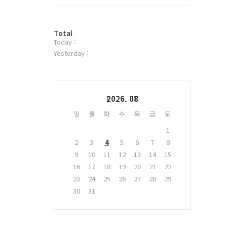
트
위
터
방
플
Total
Today :
문
러
자
그
Yesterday :
수
인
Calendar
2026. 08
일
월
화
수
목
금
토
1
2
3
4
5
6
7
8
9
10
11
12
13
14
15
16
17
18
19
20
21
22
23
24
25
26
27
28
29
30
31