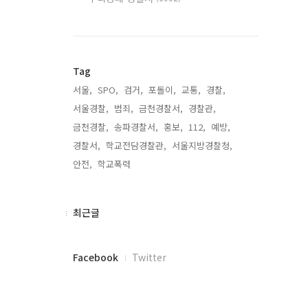
Tag
서울,
SPO,
검거,
포돌이,
교통,
경찰,
서울경찰,
범죄,
금천경찰서,
경찰관,
금천경찰,
송파경찰서,
홍보,
112,
예방,
경찰서,
학교전담경찰관,
서울지방경찰청,
안전,
학교폭력,
최
최근글
근
글
페
Facebook
Twitter
이
스
북