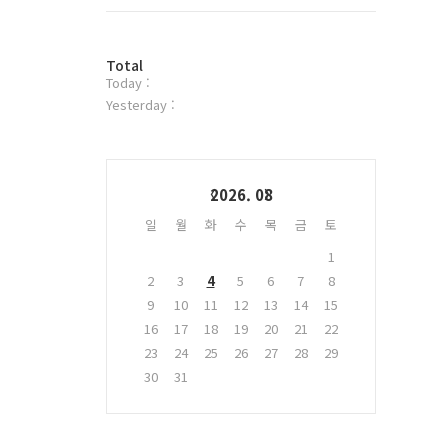
트
위
터
방
플
Total
Today :
문
러
자
그
Yesterday :
수
인
Calendar
2026. 08
일
월
화
수
목
금
토
1
2
3
4
5
6
7
8
9
10
11
12
13
14
15
16
17
18
19
20
21
22
23
24
25
26
27
28
29
30
31