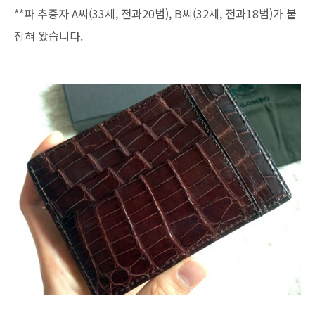
**파 추종자 A씨(33세, 전과20범), B씨(32세, 전과18범)가 붙
잡혀 왔습니다.