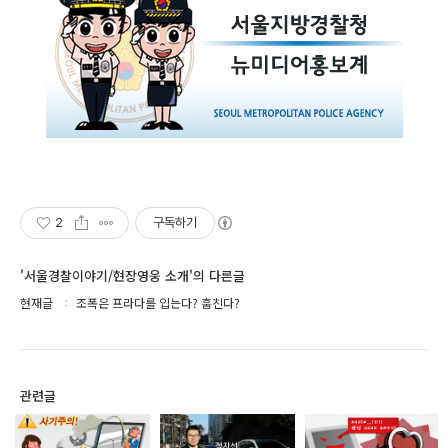
2
구독하기
'서울경찰이야기/현장영웅 소개'의 다른글
현재글
조폭은 프라다를 입는다? 훔친다?
관련글