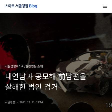
서울경찰이야기/현장영웅 소개
내연남과 공모해 前남편을
살해한 범인 검거
서울경찰
2013. 12. 11. 13:14