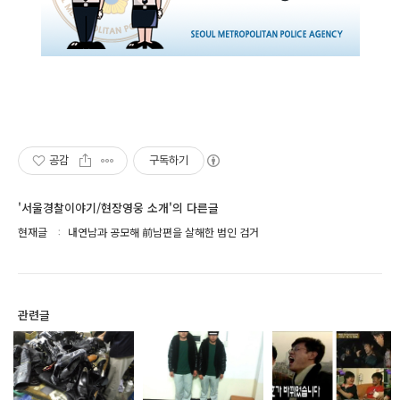
공감
구독하기
'서울경찰이야기/현장영웅 소개'의 다른글
현재글
내연남과 공모해 前남편을 살해한 범인 검거
관련글