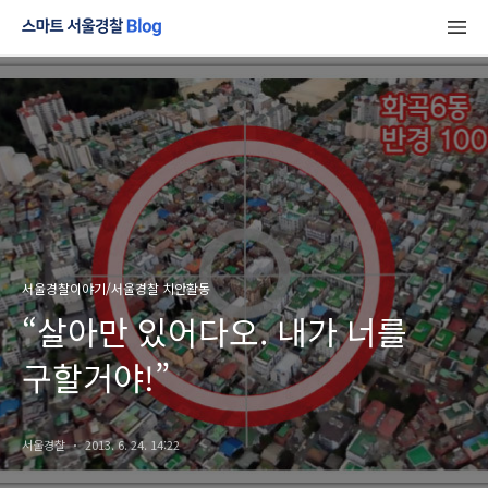
서울경찰이야기/서울경찰 치안활동
“살아만 있어다오. 내가 너를
구할거야!”
서울경찰
2013. 6. 24. 14:22