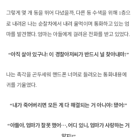
그렇게 몇 개 동을 뛰어 다녔을까
다른 동 수색을 위해
층으
,
1
로 내려온 나는 순찰차에서 내려 울먹이며 통화하고 있는 엄
마를 발견했다
엄마는 아들에게 걸려온 전화를 받고 있었다
.
.
아직 살아 있구나
이 경찰아저씨가 반드시 널 찾아내마
“
!
!”
나는 촉각을 곤두세워 핸드폰 너머로 들려오는 통화내용에
귀를 기울였다
.
내가 죽어버리면 모든 게 다 해결되는 거 아니야
됐어
“
!
!”
아들아
엄마가 잘못 했어
…
어디 있니
엄마가 사랑하는 거
“
,
,
,
알지
?”