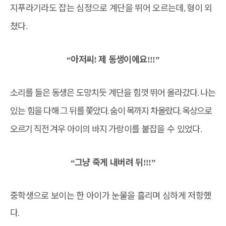
지푸라기라도 잡는 심정으로 계단을 뛰어 오르는데
형이 외
,
쳤다
.
아저씨
제 동생이에요
“
!
!!!”
소리를 들은 동생은 도망치듯 계단을 힘껏 뛰어 올라갔다
나는
.
있는
힘을 다해 그 뒤를 쫓았다
숨이 목까지 차올랐다
옥상으로
.
.
오르기 직전
겨우 아이의 바지
가랑이를 붙잡을 수 있었다
.
그냥 죽게 내버려 뒤
“
!!!”
중학생으로 보이는 한 아이가 눈물을 흘리며 심하게 저항했
다
.