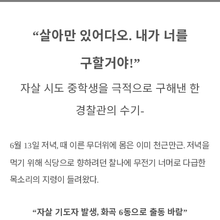
살아만 있어다오
내가 너를
“
.
구할거야
!”
자살 시도 중학생을 극적으로 구해낸 한
경찰관의 수기
-
월
일 저녁
때 이른 무더위에 몸은 이미 천근만근
저녁을
6
13
,
.
먹기 위해 식당으로 향하려던 찰나에 무전기 너머로 다급한
목소리의 지령이 들려왔다
.
자살 기도자 발생
화곡
동으로 출동 바람
“
,
6
”