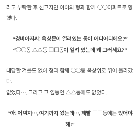
라고 부탁한 후 신고자인 아이의 형과 함께
○○
아파트로 향
했다
.
경비아저씨
옥상문이 열려있는 동이 어디어디에요
“
!
?”
○○
동
△△
동
□□
동이 열려 있는데 왜 그러세요
“
?”
대답할 겨를도 없이 형과 함께
○○
동 옥상위로 뛰어 올라갔
다
.
없었다
…
그리고 그 옆동인
△△
동에도 없었다
,
.
아
어쩌지
…
여기까지 왔는데
…
제발
□□
동에는 있어야
“
!
,
,
해
!”