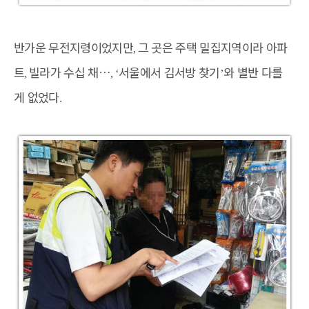
반가운 무전지령이었지만
그 곳은 주택 밀집지역이라 아파
,
트
빌라가 수십 채
…
서울에서 김서방 찾기
와 별반 다를
,
, ‘
’
게 없었다
.