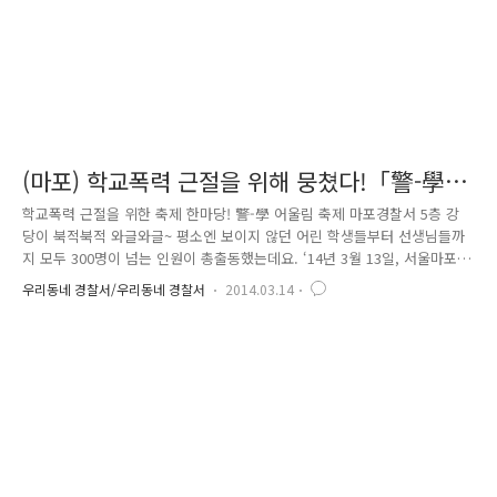
(마포) 학교폭력 근절을 위해 뭉쳤다!「警-學
어울림 축제」한마당
학교폭력 근절을 위한 축제 한마당! 警-學 어울림 축제 마포경찰서 5층 강
당이 북적북적 와글와글~ 평소엔 보이지 않던 어린 학생들부터 선생님들까
지 모두 300명이 넘는 인원이 총출동했는데요. ‘14년 3월 13일, 서울마포
경찰서에서는 신학기 학교폭력 근절을 위한 ’警-學 어울림 축제‘가 열렸답
우리동네 경찰서/우리동네 경찰서
2014.03.14
니다. 이번 행사에서는 마포지역 47개교 학생지도부장, 학생회 간부, 학부
모, 교육청 관계자 등 240명 참석한 가운데 각 학교의 학교폭력 예방우수
사례발표(4개교) 및 마포경찰 학교전담 경찰관들의 학교폭력예방 활동을
소개하는 '소통'의 시간을 가졌는데요. 지금부터 흥미진진한 축제 한마당
속으로 여러분을 초대합니다 ^ ^ 오늘의 사회자를 소개합니다! 바로 개그만
최효종 씨, 아니 ‘최효종 대원’ 인데요. 의경으로 복..