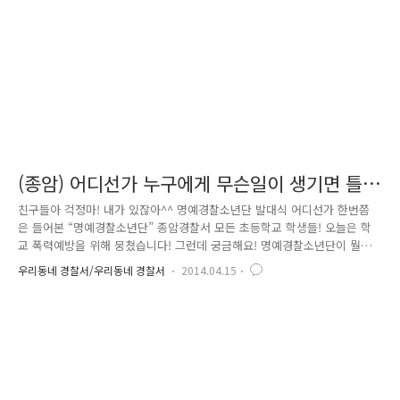
라가 확대되어 수서경찰서의 활동사항이 홍보되는 효과도 거..
(종암) 어디선가 누구에게 무슨일이 생기면 틀
림없이 나타나는 명예경찰소년단!
친구들아 걱정마! 내가 있잖아^^ 명예경찰소년단 발대식 어디선가 한번쯤
은 들어본 “명예경찰소년단” 종암경찰서 모든 초등학교 학생들! 오늘은 학
교 폭력예방을 위해 뭉쳤습니다! 그런데 궁금해요! 명예경찰소년단이 뭘까
요? 잠시만요~ 한번 보고 가실게요~ 어떤가요? 명예경찰소년단 가입욕구가
우리동네 경찰서/우리동네 경찰서
2014.04.15
불타오르죠? 파이아!! 기다림이 지루하지 않아요~ 친구들과 게임도 하구요
~ 경찰관이 꿈인 친구들은 멋진 제복을 입은 경찰관을 보며 우와~ 함성을
지르기도 합니다. 우리의 인기스타 포돌이 포순이도 왔어요! 시간이 가까워
지자 속속들이 우리친구들이 도착해요. 모두들 오늘을 기다렸는지 웃음소
리가 끊이질 않네요~ "위 학생은 평소 근면 성실하여 타의 모범이 되었으
며 특히 학교 폭력 예방 캠페인 및 교통안전 봉사 활동 등 명예 경찰소년..