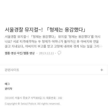
서울경찰 뮤지컬~! 「형제는 용감했다」
서울경찰 뮤지컬~! 「형제는 용감했다」 뮤지컬 '형제는 용감했다'를 아시
나요? 서로 티격태격하는 두 형제가 어머니가 돌아가신 후 아버지와 연을
끊고 지내오다, 아버지의 부고를 받고 고향에 내려와 겪게 되는 일을 그리
고 있는데요. 진한 가족애를 느낄 수 있는 감동 뮤지컬이랍니다. 2008년
웹툰·영상·사진/웹툰·영상
2013.12.11
첫 공연을 하자마자 수많은 상을 휩쓸었던 우리나라 대표 창작뮤지컬이기
도 한데요. 이 뮤지컬이 서울지방경찰청 2층 대강당에서 시민들과 경찰관
들을 대상으로 무료로 공연됩니다! 서울경찰홍보단은 2011년부터 뮤지컬
관련사이트
을 제작해 국민친화적인 홍보활동을 전개해오고 있는데요. 2011년과 2012
년에 상연된 뮤지컬 '폴리스 그리스'는 학교폭력 예방이라는 다소 무거운
주제임에도 불구하고, 재미있는 각색과 수준 높은 공연으로 예약이 조기..
태그
관리자
[03169] 서울시 종로구 사직로8길 31 대표번호 : 182
Copyright © Seoul Police. All rights reserved.