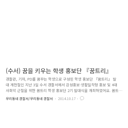
다 지혜롭게 상황을 대처할 수 있는 방법을 알려줄 수 있을까, 고민을 하게
되었어요. 고민 끝에 나온 기막힌 아이디어! 아이들이 아동학대·성폭력·유
괴범죄 상황을 쉽고 자연스럽게 배울 수 있도록 인형극으로..
(수서) 꿈을 키우는 학생 홍보단 『꿈트리』
경찰관, 기자, PD를 꿈꾸는 학생으로 구성된 학생 홍보단 『꿈트리』 발
대 개천절인 지난 3일 수서 경찰서에서 감성홍보·생활밀착형 홍보 및 4대
사회악 근절을 위한 꿈트리 학생 홍보단 2기 발대식을 개최하였어요. 꿈트
리 홍보단은 경찰관, 기자, PD 등을 꿈꾸고 있는 학생을 대상으로 관내 중
우리동네 경찰서/우리동네 경찰서
2014.10.17
·고등학교 34개 학교 중 11개 학교 48명으로 구성되었답니다. 수서 경찰서
가 경찰관, 기자, PD 등의 꿈을 가지고 있는 학생으로 구성되어 있는 홍보
단을 발대한 이유는 경찰관, 기자, PD라는 업무를 직·간접적으로 체험할
수 있는 홍보경찰의 업무를 체험하며 학생들의 꿈을 키울 수 있는 직업체
험의 기회를 제공해 주기 위해서인데요. 이것은 수서 경찰서의 홍보 인프