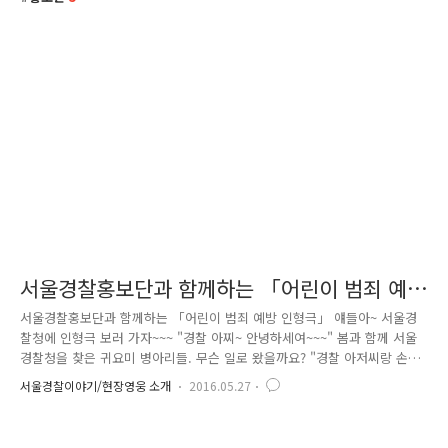
서울경찰홍보단과 함께하는 「어린이 범죄 예
방 인형극」
서울경찰홍보단과 함께하는 「어린이 범죄 예방 인형극」 얘들아~ 서울경
찰청에 인형극 보러 가자~~~ "경찰 아찌~ 안녕하세여~~~" 봄과 함께 서울
경찰청을 찾은 귀요미 병아리들. 무슨 일로 왔을까요? "경찰 아저씨랑 손
잡고 인형극 보러갈까~~?" 5월 어린이날 그리고 가정의 달을 맞아 서울경
서울경찰이야기/현장영웅 소개
2016.05.27
찰청에서 준비한 선물! 바로 어린이 범죄 예방 인형극이 첫 선을 보이는 날
입니다. ^^ 최근 아동 대상 범죄가 사회적 이슈로 떠오르고 있는데요. 서울
경찰은 어떻게 하면 우리 아이들이 조금 더 쉽게 범죄 상황을 인지하고 보