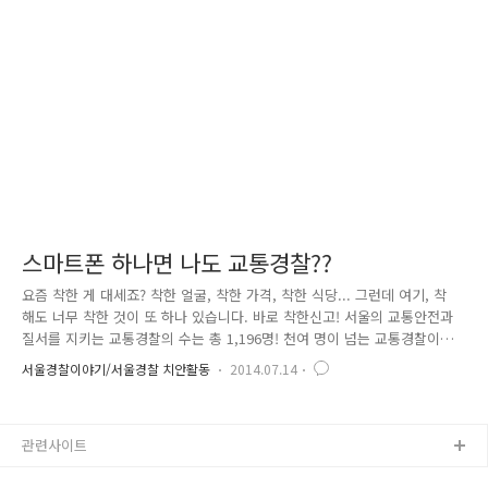
때문에 우리 주변에 늘 존재함에도 불구하고 심각성을 크게 느끼지 못한
것도 사실입니다. 지난해 말 충격을 안겨 준 인천 학대소녀 탈출 사건에 이
어 2016년 초부터 연일 발생하며 끝없이 되풀이되는 아동학대..
스마트폰 하나면 나도 교통경찰??
요즘 착한 게 대세죠? 착한 얼굴, 착한 가격, 착한 식당... 그런데 여기, 착
해도 너무 착한 것이 또 하나 있습니다. 바로 착한신고! 서울의 교통안전과
질서를 지키는 교통경찰의 수는 총 1,196명! 천여 명이 넘는 교통경찰이
요즘 같은 더위 속에서도 열심히 근무를 하고 있는데요. 사실 약 300만 대
서울경찰이야기/서울경찰 치안활동
2014.07.14
의 자동차가 등록되어 있는 서울시의 교통을 모두 책임지기엔 어려움이 많
습니다. 하지만! 천만 서울시민과 함께라면, 상황이 달라지겠죠?^^ 작년 한
해, 우리나라에서 교통사고로 잃는 소중한 생명이 총 5,092명... 교통법규
관련사이트
위반은 바로 교통사고와 직결되는 연결고리입니다. 시민분들의 착한신고로
교통법규 위반이 줄어들수록! 소중한 생명이 살아난다는 말씀이죠! 정말 이