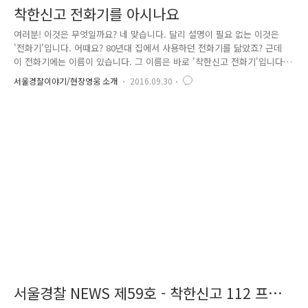
착한신고 전화기를 아시나요
여러분! 이것은 무엇일까요? 네 맞습니다. 달리 설명이 필요 없는 이것은
'전화기'입니다. 어때요? 80년대 집에서 사용하던 전화기를 닮았죠? 근데
이 전화기에는 이름이 있습니다. 그 이름은 바로 '착한신고 전화기'입니다.
★★ '착한신고 전화기'는 시민들에게 아동학대 근절의 중요성을 강조하
서울경찰이야기/현장영웅 소개
2016.09.30
고, 신고 방법을 알리기 위해 서울경찰이 특별히 제작한 옥외 조형물인데
요. 서울경찰은 지난 9월 5일부터 25일까지, 약 3주간의 기간 동안 서울 광
화문 세종문화예술회관 앞에 이 '착한신고 전화기'를 설치했습니다. 그렇다
면, 왜 이 전화기를 설치했을까요? 궁금하시죠?^^ 우리나라는 연간 1만 여
건의 아동학대가 발생하는 등 많은 아이들이 학대로 고통 받고 있다고 합
니다. 하지만, 아동학대 피해아동 발견율은 매우 저조한 ..
서울경찰 NEWS 제59호 - 착한신고 112 프로