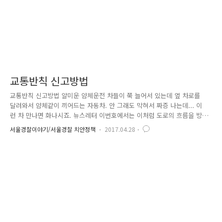
교통반칙 신고방법
교통반칙 신고방법 얄미운 얌체운전 차들이 쭉 늘어서 있는데 옆 차로를
달려와서 얌체같이 끼어드는 자동차. 안 그래도 막혀서 짜증 나는데... 이
런 차 만나면 화나시죠. 뉴스레터 이번호에서는 이처럼 도로의 흐름을 방
해하고 교통체증을 유발하는 얌체운전을 간편하게 제보할 수 있는 어플을
서울경찰이야기/서울경찰 치안정책
2017.04.28
소개해드릴까 합니다. ^^ 바로~ '스마트 국민제보 앱' 앱스토어나 구글플레
이에서 '스마트국민제보' 또는 '목격자를 찾습니다'를 검색 앱 실행 첫 화
면에 교통위반 아이콘을 클릭! 앱에서 바로 사진, 동영상을 등록할 수도 있
고 갤러리에서 사진을 불러올 수도 있습니다. 그리고나서 위반항목과 위치
등 부가 정보를 작성하고 신고버튼 클릭하면 끝!! 신고시 위반하기 전과 후
의 모습, 위반 차량 전체모습과 번호판이 식별가능하게 업로드하셔..