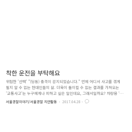
계속되는 경우 - 부모를 지나치게 무서워 하는 경우 - 별다른 이유없이 잦
은 지각과 결석 - 계절에 맞지 않는 옷 · 깨끗하지 않은 곳을 계속 입고 다
니는 경우 - 아이가 실수에 대해 과잉반응을 보이는 경..
착한 운전을 부탁해요
위험한 '선택' "(딩동) 충격이 감지되었습니다." 언제 어디서 사고를 겪게
될지 알 수 없는 현대인들의 삶. 더욱이 돌이킬 수 없는 결과를 가져오는
'교통사고'는 누구에게나 피하고 싶은 일인데요, 그래서일까요? 차량용 '블
랙박스'는 운전자들이라면 누구나 가지고 있는 생활필수품이 된 지 오래입
서울경찰이야기/서울경찰 치안활동
2017.04.28
니다. 교통사고가 발생했을 때 가해자와 피해자를 가리거나 보험 처리를
하면서 무엇보다 중요한 증거물이 되는 것이 바로 블랙박스 영상인데요.
'언젠가는 나도 교통사고를 당할 수 있다'는 불안한 마음에 작은 위안이 되
어주기도 하는 '블랙박스'이지만, 뭐니 뭐니 해도 '교통사고' 자체가 발생하
지 않도록 사전에 예방하는 것이 가장 좋겠죠! 누구나 피하고 싶고, 누구나