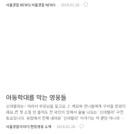
젝트
서울경찰 NEWS/서울경찰 NEWS
2016.01.28
아동학대를 막는 영웅들
신데렐라는~ 어려서 부모님을 잃고요 ♪ 계모와 언니들에게 구박을 받았더
래요 ♬ 첫 소절 만 들어도 전 국민의 입에서 술술 나오는 '신데렐라' 구전
동요입니다. 유럽에서 전해 내려온 '신데렐라' 이야기는 저 뿐만 아니라 모
든 엄마들이 한번쯤은 아이들에게 들려주는 동화죠? 그러고 보니 한국동화
서울경찰이야기/현장영웅 소개
2016.01.28
인 '콩쥐팥쥐'와 내용이 비슷하군요! 동서양이 문화가 다르고 거리가 먼데