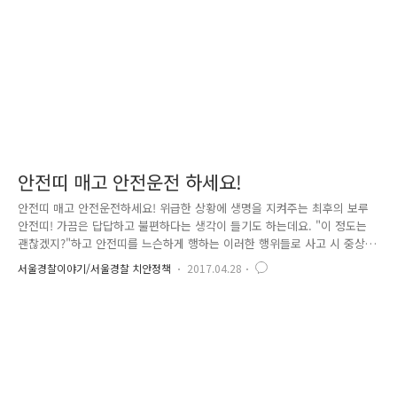
두려워하는 '교통사고'. 교통사고의 발생은 대부분의 경우..
안전띠 매고 안전운전 하세요!
안전띠 매고 안전운전하세요! 위급한 상황에 생명을 지켜주는 최후의 보루
안전띠! 가끔은 답답하고 불편하다는 생각이 들기도 하는데요. "이 정도는
괜찮겠지?"하고 안전띠를 느슨하게 행하는 이러한 행위들로 사고 시 중상
가능성이 치솟는다고 합니다. 또한, 우리나라으 ㅣ경우 뒷좌석 안전띠 미착
서울경찰이야기/서울경찰 치안정책
2017.04.28
용 문제가 더 심각한데요. 특히 일반도로에서 저조한 착용률 개선을 위해
'전좌석 안전띠 착용 의무화' 법 개정이 추진 중에 있습니다. 아참! 차량 안
전 문제에서 영유아용 카시트를 빼 놓을 수 없겠죠? '16년 11월부터 6세 미
만 영유아 카시트 미사용 범칙금이 6만원으로 2배 인상된점 참고하시오,
우리 아이들의 안전을 위해서 반드시 카시트를 이용해 주세요. ^^ 어깨끈
은 목이 닿지 않게 어깨에 비스듬히 골반끈은 배가 아니..