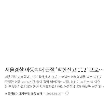
도 불구하고 비슷한 구조의 이야기가 탄생하다니, 참 신기하네요. ^^ 이처
럼 가족 등 보호자에게 어릴 때부터 구박을 받는다는 내용의 동화는 동서
양을 막론하고 심심치 않게 찾아볼 수 있습니다. 장화홍련, 흥부놀부, 백설
공주, 미운오리새끼, 장발장의 코제트 등등이요. 어쨌든 이들 모두가 초긍
정 마인드로 어려움을 극복하여 착하게 자라고, 이야기는 해피엔딩으..
서울경찰 아동학대 근절 '착한신고 112' 프로젝
트
서울경찰 아동학대 근절 '착한신고 112' 프로젝트 아동학대를 막는 당신이
진정한 영웅 2016년 한 달이 훌쩍 넘어가는 시점, 당신이 느끼는 빅 이슈
는 무엇인가요? 제가 한번 맞춰볼까요? 바로 아동학대!?가 아닐까 싶은데
요. 아들을 학대하다 못해 시신까지 토막 낸 비정한 아버지. 최근 온 국민
서울경찰이야기/현장영웅 소개
2016.01.27
을 경악케 한 부천 초등생 시신훼손 사건은 아동학대의 총체적인 문제들을
단적으로 드러내며 회자되고 있습니다. 불과 몇 년 전만해도 아동학대를
그저 가족 내부의 문제로 보아 쉽사리 개입하지 않으려는 가부장적인 문화