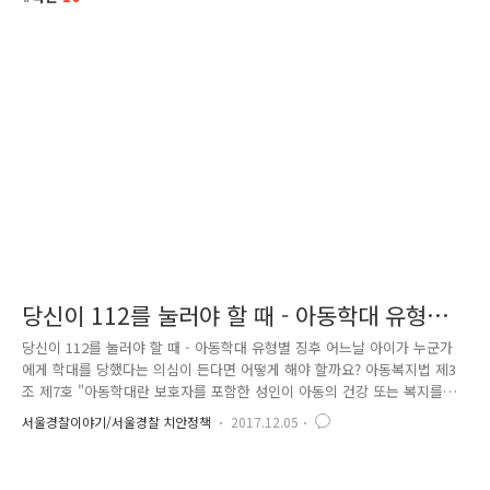
당신이 112를 눌러야 할 때 - 아동학대 유형별
징후
당신이 112를 눌러야 할 때 - 아동학대 유형별 징후 어느날 아이가 누군가
에게 학대를 당했다는 의심이 든다면 어떻게 해야 할까요? 아동복지법 제3
조 제7호 "아동학대란 보호자를 포함한 성인이 아동의 건강 또는 복지를
해치거나 정상적 발달을 저해할 수 있는 신체적 · 정신적 · 성적 폭력이나
서울경찰이야기/서울경찰 치안정책
2017.12.05
가혹행위를 하는 것과 아동의 보호자가 아동을 유기하거나 방임하는 것을
말한다." 적극적인 가해행위뿐만 아니라 소극적인 의미의 방임까지 아동학
대 정의에 포함 아동학대 의심 징후 - 아동의 울음소리, 비명, 신음소리가