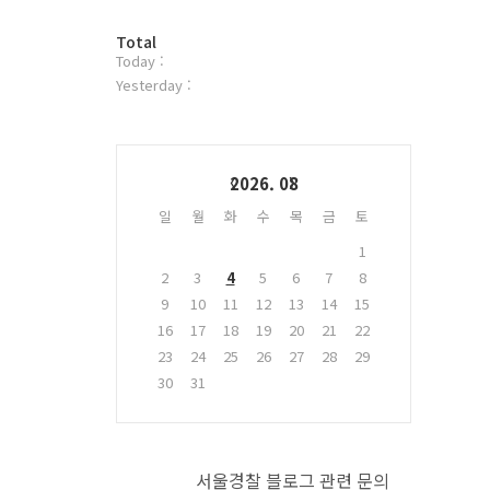
터
방
플
Total
Today :
문
러
자
그
Yesterday :
수
인
Calendar
2026. 08
일
월
화
수
목
금
토
1
2
3
4
5
6
7
8
9
10
11
12
13
14
15
16
17
18
19
20
21
22
23
24
25
26
27
28
29
30
31
서울경찰 블로그 관련 문의