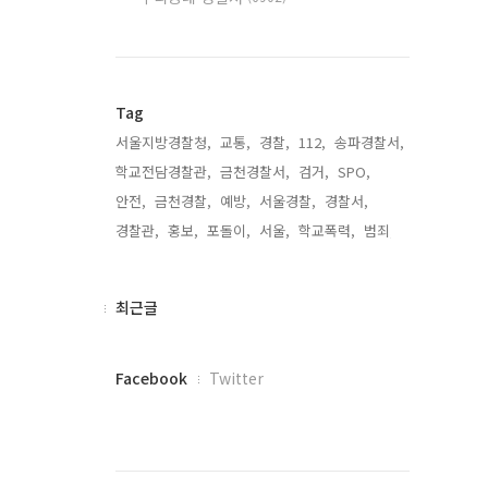
Tag
서울지방경찰청,
교통,
경찰,
112,
송파경찰서,
학교전담경찰관,
금천경찰서,
검거,
SPO,
안전,
금천경찰,
예방,
서울경찰,
경찰서,
경찰관,
홍보,
포돌이,
서울,
학교폭력,
범죄,
최
최근글
근
글
페
Facebook
Twitter
이
스
북
트
위