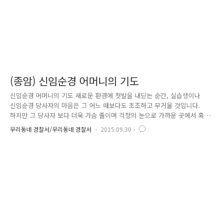
(종암) 신임순경 어머니의 기도
신임순경 어머니의 기도 새로운 환경에 첫발을 내딛는 순간, 실습생이나
신임순경 당사자의 마음은 그 어느 때보다도 초조하고 무거울 것입니다.
하지만 그 당사자 보다 더욱 가슴 졸이며 걱정의 눈으로 가까운 곳에서 혹
은 먼 시골에서 자식을 바라보며 기도하는 부모님이 있습니다. 부모님들은
우리동네 경찰서/우리동네 경찰서
2015.09.30
군대를 보내는 심정으로 신임순경에 대한 자식 걱정에 밤새는 줄 모르십니
다. 하지만 이런 걱정은 이제 접어 두세요. 자식을 걱정하는 부모님께 ‘안
심 메시지’를 전송하여 부모·신임순경·파출소 간 보이지 않는 믿음과 신뢰
가 자연스럽게 쌓여지도록 하여 첫 발령지에서부터 잘 적응해 갈 수 있도
록 가족과 같은 분위기를 조성하고 있는 사례를 소개합니다. 신임순경 부
모님께 드리는 「안심 메시지」 파출소장 : 안녕하십니까? 저는 석관파출
소장 ..