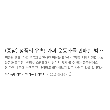
활동이 사회 전반적으로 긍정적인 영향을 줬으면 하는 바람..
(종암) 정품의 유혹! 가짜 운동화를 판매한 범인
을 잡아라!
정품의 유혹! 가짜 운동화를 판매한 범인을 잡아라! “정품 유명 브랜드 000
운동화 모음전” 인터넷 쇼핑몰에서 심심치 않게 볼 수 있는 문구인데요.
싼 가격 때문에 누구든 한 번이라도 클릭해보지 않은 사람은 없을 겁니다.
매장에서 사는 것보다 40~50% 정도 싸게 살 수 있다는 소비자의 심리를
우리동네 경찰서/우리동네 경찰서
2015.09.30
이용해서 모조품을 판매한 일당이 경찰의 손에 붙잡혔습니다. 종암경찰서
에서는 2015년 4월부터 8월까지 인터넷 쇼핑몰을 운영하면서 대형 포털 블
로그에 허위의 구매후기를 작성하며 해외 유명 스포츠 브랜드 모조품 운동
화를 정품인 것처럼 판매한다고 속이고 물품대금을 입금 받아 피해자들에
게 모조품을 보내주는 방법으로 피해자 3600여 명으로부터 약 6억 원가량
의 부당이득을 챙긴 국내 운영책 피의자 2명을 사기 및 상표..