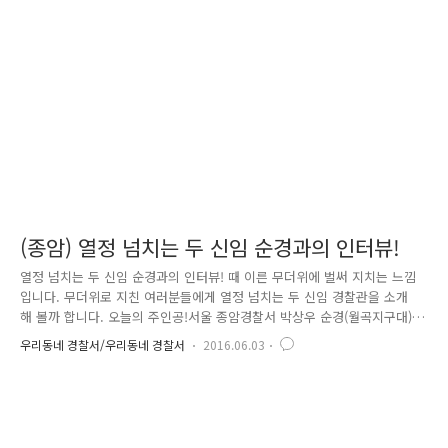
여 112, 119 긴급신고 출동 시골든타임 확보를 위한 방안들을 연구하였습
니다.그 방안 중 하나로 추진한 것이 바로 공동현관 출입문 원패스(ONE-
PASS) 시스템 구축이었습니다.원패스 시스템은 RFID카드(RFID :..
(종암) 열정 넘치는 두 신임 순경과의 인터뷰!
열정 넘치는 두 신임 순경과의 인터뷰! 때 이른 무더위에 벌써 지치는 느낌
입니다. 무더위로 지친 여러분들에게 열정 넘치는 두 신임 경찰관을 소개
해 볼까 합니다. 오늘의 주인공!서울 종암경찰서 박상우 순경(월곡지구대)
과 신아름 순경(석관파출소)을 같이 만나보실까요?^^ Q 1 : 경찰이 된 계기
우리동네 경찰서/우리동네 경찰서
2016.06.03
는? 순경 박상우 : 부모님이 장사를 하셨어요. 가끔 술에 취한 손님들 때문
에 시끄러운 적이 있었는데요. 어느 날은 아버지께서 상해를 당했습니다.
그때 출동한 경찰관이 차분히 사건을 처리하고, 도움을 받았던 모습에, 저
도 남을 돕고 보람을 느껴보고 싶어 경찰관이라는 직업을 생각하게 됐습니
다. 순경 신아름 : 사무적인 것보다 활동적인 직업을 선택하고 싶었고, 그