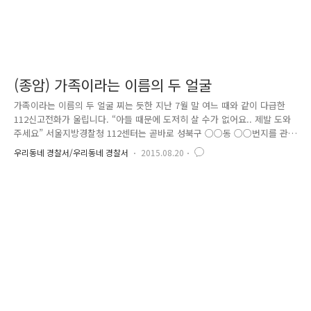
(종암) 가족이라는 이름의 두 얼굴
가족이라는 이름의 두 얼굴 찌는 듯한 지난 7월 말 여느 때와 같이 다급한
112신고전화가 울립니다. “아들 때문에 도저히 살 수가 없어요.. 제발 도와
주세요” 서울지방경찰청 112센터는 곧바로 성북구 ○○동 ○○번지를 관
할하는 종암경찰서에 무전으로 지령을 내립니다. 그리고 신고를 접수한 장
우리동네 경찰서/우리동네 경찰서
2015.08.20
위지구대와 여청수사팀은 동시에 사건 현장에 출동합니다. 신고 가정은 가
정폭력 재발 우려가정 A급으로 편성되어 관리를 하고 있던 곳... 여청수사
팀 윤대근 형사가 신속하게 피해자와 가해자를 분리, 조사를 진행했는데요
조사를 마친 후 밝혀진 사실은 놀라움 그 자체였습니다. 절박한 목소리로
도움을 요청한 피해자는 친아들에게 무려 20년간 상습적으로 폭행을 당해
온 70대 노인이었던 거죠. 아들은 가정폭력을 포함한 전과 16범..