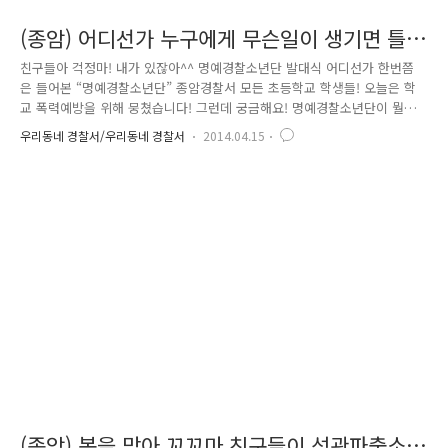
(종암) 어디선가 누구에게 무슨일이 생기면 틀
림없이 나타나는 명예경찰소년단!
친구들아 걱정마! 내가 있잖아^^ 명예경찰소년단 발대식 어디선가 한번쯤
은 들어본 “명예경찰소년단” 종암경찰서 모든 초등학교 학생들! 오늘은 학
교 폭력예방을 위해 뭉쳤습니다! 그런데 궁금해요! 명예경찰소년단이 뭘까
요? 잠시만요~ 한번 보고 가실게요~ 어떤가요? 명예경찰소년단 가입욕구가
우리동네 경찰서/우리동네 경찰서
2014.04.15
불타오르죠? 파이아!! 기다림이 지루하지 않아요~ 친구들과 게임도 하구요
~ 경찰관이 꿈인 친구들은 멋진 제복을 입은 경찰관을 보며 우와~ 함성을
지르기도 합니다. 우리의 인기스타 포돌이 포순이도 왔어요! 시간이 가까워
지자 속속들이 우리친구들이 도착해요. 모두들 오늘을 기다렸는지 웃음소
리가 끊이질 않네요~ "위 학생은 평소 근면 성실하여 타의 모범이 되었으
며 특히 학교 폭력 예방 캠페인 및 교통안전 봉사 활동 등 명예 경찰소년..
(종암) 봄을 맞아 꼬꼬마 친구들이 석관파출소