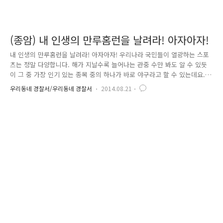
(종암) 내 인생의 만루홈런을 날려라! 아자아자!
내 인생의 만루홈런을 날려라! 아자아자! 우리나라 국민들이 열광하는 스포
츠는 정말 다양합니다. 해가 지날수록 늘어나는 관중 수만 봐도 알 수 있듯
이 그 중 가장 인기 있는 종목 중의 하나가 바로 야구라고 할 수 있는데요.
바야흐로 전 국민 야구 전성시대에 도전장을 던진 학생들이 있습니다. 바
우리동네 경찰서/우리동네 경찰서
2014.08.21
로 아자아자 야구단입니다. 여기서 잠깐!! 아자아자 야구단이 뭔가요? 야구
를 사랑하는 학생들이 뭉쳤다! 야구단 명칭 에 대해 잠시 소개해 드릴게요.
Anytime Just Ask! Always with the Jong-Am! 의 약자로 "언제든지
요청만 하세요! 종암이 항상 함께 합니다"라는 뜻이랍니다. 야구단은 청소
년에게 올바른 문화활동 기회를 제공하여 비행을 사전 예방하고 건전한 청
소년 문화 육성을 위해 종암경찰서..