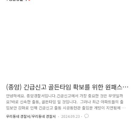
(종암) 긴급신고 골든타임 확보를 위한 원패스
구축
안녕하세요. 종암경찰서입니다.긴급신고에서 가장 중요한 것은 무엇일까
요?바로 신속한 출동, 골든타임 일 것입니다. 그러나 최근 아파트들의 출
입보안 강화로 인해 긴급신고 출동 시공동현관 출입문 개방이 지연됨에 따
라 초동조치의 골든 타임을 놓칠 가능성이 있습니다.이러한 문제를 해결하
우리동네 경찰서/우리동네 경찰서
2024.09.23
기 위해 종암경찰서에서는 긴급신고 공동대응 기관인 소방과의협업을 통한
원패스 시스템 구축을 추진하였는데요.먼저, 유관기관과의 협력방안을 논
의해야겠죠. 종암경찰서와 성북소방서는 유관기관 실무회의를 개최하