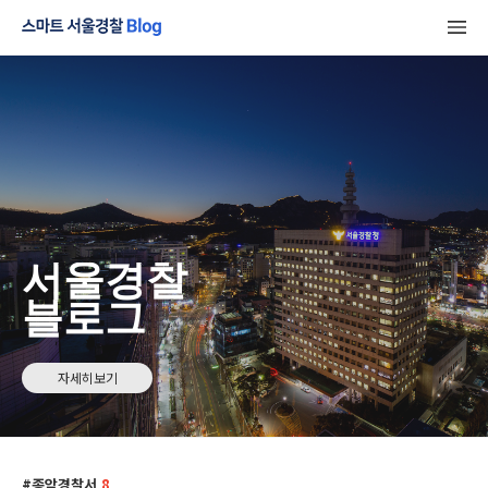
서울경찰
블로그
자세히보기
종암경찰서
8