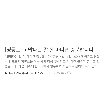
지 매정하게도 달려가 버리더군요. 갑자기 벌어진 일에 들떠있던 ..
[영등포] 고맙다는 말 한 마디면 충분합니다.
"고맙다는 말 한 마디면 충분합니다" 지난 5월 21일 05:45경 영등포 경찰
서 영등포역 파출소는 여느 때와 다름없이 길고 긴 야간 근무가 끝나고 있
었습니다. 이른 새벽에 할머니께서 영등포역 파출소로 급하게 뛰어 들어오
는 것입니다. 파출소로 들어오신 할머니께서는 울먹이는 목소리로 자초지
우리동네 경찰서/우리동네 경찰서
2014.05.26
종을 설명하시면서 꼭 도와달라고 하셨습니다. "할머니는 자신의 전 재산
인 2,700여 만 원이 들어있는 가방을 방금 내린 버스에 두고 내리셨다는
것이었습니다" 할머니께서는 얼마나 걱정을 하셨는지 얼굴이 창백해져서
어찌할 바를 모르고 계셨습니다. 이야기를 차근차근 청취하던 영등포역 파
출소 김재근 경위와, 김지훈 경사는 우선 할머니를 진정시키면서 꼭 찾아
드리겠다고 할머님을 안정시켰습니다. 김재근 경위와 김지훈 경사는 할머
님..