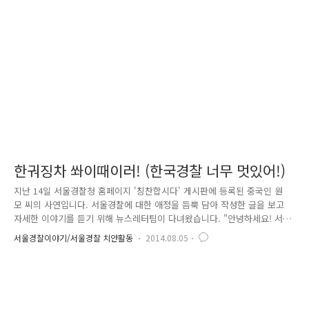
기 시작합니다. 그렇게 영등포역 파출소 직원과 김씨와의 인연이 시작되었
습니다. 노숙인들끼리 다툼으로 김씨가 파출소를 찾는 횟수가 늘어나기 시
작했고 파출소 직원들은 그를 예의 주시하기 시작합니다. 노숙자 형님으로
유명한..
한궈징차 쏴이때이러! (한국경찰 너무 멋있어!)
지난 14일 서울경찰청 홈페이지 '칭찬합시다' 게시판에 등록된 중국인 원
모 씨의 사연입니다. 서울경찰에 대한 애정을 듬뿍 담아 작성한 글을 보고
자세한 이야기를 듣기 위해 뉴스레터팀이 다녀왔습니다. "안녕하세요! 서
울경찰청 홍보실에서 나왔습니다. 어떤 사연인지 자세한 설명 부탁합니
서울경찰이야기/서울경찰 치안활동
2014.08.05
다." 지난 7월 12일은 15살 딸이 중국에서 방학여행 오는 날이었어요. 우
리 모녀는 공항에서 만나 저녁 10시쯤 영등포역에 도착했답니다. 몇 달 만
의 만남에 서로 밀린 이야기를 나누며 버스에서 내리다 보니 짐칸에서 가
방을 빼지 않았다는 것을 뒤늦게 깨달았습니다. "잠시 멈춰주세요! 짐을 두
고 내렸어요!!" 떠나는 버스 뒤에 소리쳐 봤지만 우리 목소리를 못 들었는