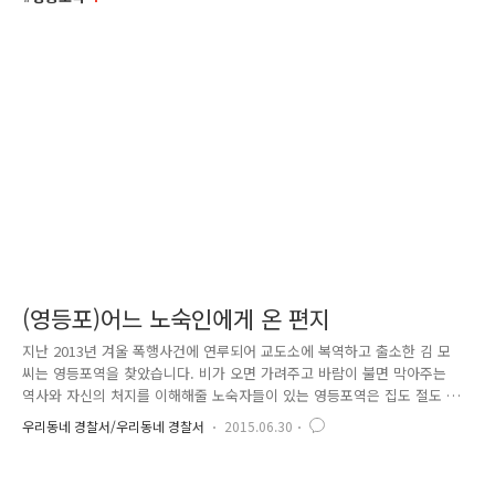
(영등포)어느 노숙인에게 온 편지
지난 2013년 겨울 폭행사건에 연루되어 교도소에 복역하고 출소한 김 모
씨는 영등포역을 찾았습니다. 비가 오면 가려주고 바람이 불면 막아주는
역사와 자신의 처지를 이해해줄 노숙자들이 있는 영등포역은 집도 절도 없
어 딱히 돌아갈 곳이 없던 김씨가 생각해낸 유일한 안식처였습니다 하지만
우리동네 경찰서/우리동네 경찰서
2015.06.30
이곳도 만만치 않은 곳이었습니다. 이미 자리를 잡아놓은 노숙자들은 이방
인에게 배타적이었고 살을 에는 듯한 추위는 김씨의 노숙생활을 더욱 힘들
게 했지요 그렇게 김씨는 맘의 여유를 잃고 결국 주변 사람들과 다시 다투