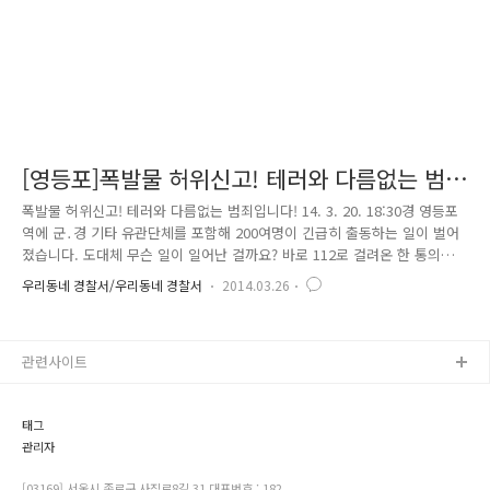
[영등포]폭발물 허위신고! 테러와 다름없는 범
죄입니다!
폭발물 허위신고! 테러와 다름없는 범죄입니다! 14. 3. 20. 18:30경 영등포
역에 군․경 기타 유관단체를 포함해 200여명이 긴급히 출동하는 일이 벌어
졌습니다. 도대체 무슨 일이 일어난 걸까요? 바로 112로 걸려온 한 통의
신고전화 때문입니다. “영등포역에 다이나마이트를 설치 폭파하겠다.” 신
우리동네 경찰서/우리동네 경찰서
2014.03.26
고를 접수한 영등포경찰은 순찰차 20여대, 방범순찰대, 112타격대를 즉시
출동시켰고, 그 밖에도 수도방위사령부, 철도경찰, 영등포구청 등 관계 기
관들도 가용인력을 총 동원하여 출동하였는데요. 영등포경찰은 폭파 위협
관련사이트
범을 검거하기 위해 CCTV자료 분석 및 공중전화 지문감식을 실시하였고,
같은 날 21시경 용의자를 특정해 검거하였습니다. 현재, 폭파물 설치 허위
신고를 한 피의자는 구속된 상태이며, 사건은 검..
태그
관리자
[03169] 서울시 종로구 사직로8길 31 대표번호 : 182