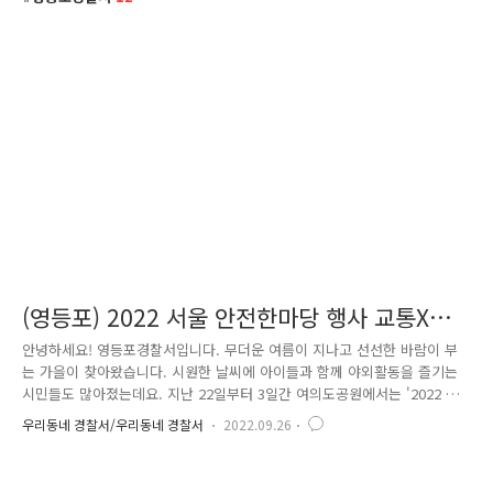
(영등포) 2022 서울 안전한마당 행사 교통X여
성청소년과 함께 해요!
안녕하세요! 영등포경찰서입니다. 무더운 여름이 지나고 선선한 바람이 부
는 가을이 찾아왔습니다. 시원한 날씨에 아이들과 함께 야외활동을 즐기는
시민들도 많아졌는데요. 지난 22일부터 3일간 여의도공원에서는 '2022 서
울 안전한마당' 행사가 진행되었습니다. 서울 안전한마당은 올해 16번째를
우리동네 경찰서/우리동네 경찰서
2022.09.26
맞는 국내 최대 규모의 안전 문화 행사로, 화재 안전, 교통 안전, 생활 안
전, 미래 안전, 어울림 등 5개의 테마로 총 77개의 안전 프로그램 체험부스
가 있어 시민들이 자발적으로 시민의 안전의식 향상과 안전문화 확산을 위