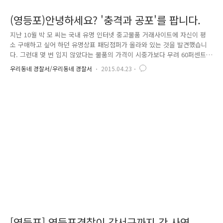
(영등포)안녕하세요? '충격과 공포'를 팝니다.
지난 10월 박 모 씨는 국내 유명 인터넷 중고물품 거래사이트에 자신이 평
소 구매하고 싶어 하던 유명상표 패딩점퍼가 올라와 있는 것을 발견했습니
다. 그런대 몇 번 입지 않았다는 물품의 가격이 시중가보다 무려 60퍼센트
가까이 싸게 올라왔었는데요. 다른 누군가 먼저 구매할까 노심초사한 박
우리동네 경찰서/우리동네 경찰서
2015.04.23
모 씨는 그만 글이 올라온 지 20분 만에 돈을 판매자에게 입금하고 맙니
다. 영등포경찰서는 지난 17일 위와 같은 수법 등으로 피해자들의 돈을 가
로챈 20살 권 모 씨를 구속했습니다. 지금까지 밝혀진 피해자만 38명, 이들
은 총 1,466만 원 상당의 금액의 피해를 보았습니다. 시중 가에 반도 안 되
는 가격에 피해자들은 앞다퉈 사겠다고 했고 혹여 다른 사람에게 팔릴까
걱정이 돼서 입금을 서두를 수밖에 없었습니다. 비싼 물..
[영등포] 영등포경찰이 강서구까지 간 사연