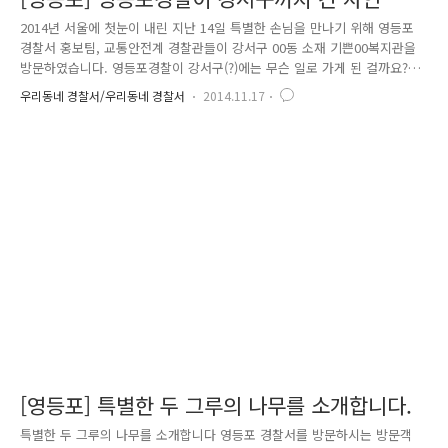
2014년 서울에 첫눈이 내린 지난 14일 특별한 손님을 만나기 위해 영등포
경찰서 홍보팀, 교통안전계 경찰관들이 강서구 00동 소재 기쁜00복지관을
방문하였습니다. 영등포경찰이 강서구(?)에는 무슨 일로 가게 된 걸까요?
지난 4일 영등포 경찰서 페이스북 타임라인에 올라온 글 하나로 시작되었
우리동네 경찰서/우리동네 경찰서
2014.11.17
습니다 기쁜우리복지관에서 바리스타 자격증 시험을 준비 중인 지적장애 2
급 이0현님의 작은 소망이었습니다. 이0현 님은 경찰관이 되고 싶어, 경찰
관들과 함께 사진을 촬영하고 싶다는 글을 작성해 주셨습니다. 타 경찰서
관할이라서 가도 되나 싶었지만, 과감히 복지관에 연락해 사진촬영 날짜를
잡고, 다른 장애우분들에게도 무언가 할 수 있는 것이 없을까 생각하다가,
교통안전계와 함께 교통안전교육을 해보자는 의견이 일치되어 우리..
[영등포] 특별한 두 그루의 나무를 소개합니다.
특별한 두 그루의 나무를 소개합니다 영등포 경찰서를 방문하시는 방문객