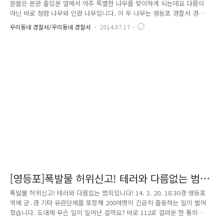
분들은 본관 출입문 앞에서 아주 특별한 나무를 맞이하게 되는데요 다름이
아닌 바로 청렴 나무와 인권 나무입니다. 이 두 나무는 영등포 경찰서 경찰
관들의 인권보호 의지와 청렴한 공직자의 자세를 자신의 다짐으로 적어서
우리동네 경찰서/우리동네 경찰서
2014.07.17
두 나무에 매달아 놓은 것인데요 가지만 앙상하던 나무에 수많은 열매가
자라나고 있습니다. 영등포 경찰서 경제3팀장은 수많은 고소, 고발 사건과
진정사건으로 경찰서를 찾아오는 시민들에게 조금이나마 친절한 경찰이 되
고자 "시민에게 친절한 경찰이 되자"고 다짐을 적어주셨고요 여성청소년과
황호봉 경위는 "피해자 보호에 정성으로 노력하겠습니다" 유치관리계장 이
창우 경감은 " 인권에 대한 우리의 의자가 전국 경찰에게 뻗어나가고 국민
들 마..
[영등포]폭발물 허위신고! 테러와 다름없는 범
죄입니다!
폭발물 허위신고! 테러와 다름없는 범죄입니다! 14. 3. 20. 18:30경 영등포
역에 군․경 기타 유관단체를 포함해 200여명이 긴급히 출동하는 일이 벌어
졌습니다. 도대체 무슨 일이 일어난 걸까요? 바로 112로 걸려온 한 통의