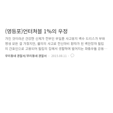
(영등포)언터쳐블 1%의 우정
가진 것이라곤 건강한 신체가 전부인 무일푼 사고뭉치 백수 드리스가 부와
명성 모든 걸 가졌지만, 불의의 사고로 전신마비 환자가 된 백만장자 필립
의 간호인으로 고용되어 필립의 집에서 생활하며 벌어지는 좌충우돌 감동
스토리를 담은 실화를 바탕으로 한 영화입니다. 이 영화는 지난 2011년 프
우리동네 경찰서/우리동네 경찰서
2015.08.11
랑스에서 개봉되어 프랑스 박스오피스 10주 연속 1위, 누적관객이 1,800만
명이 돌파할 정도로 크게 흥행이 되었는데요 요즘처럼 계층 간 관점의 차
이가 극명하게 드러나는 이 시대에 두 사람의 환경을 초월한 이야기는 관
객들에게 큰 감동을 선사하였습니다. 경찰관련 블로그에 웬 영화 얘기냐고
요? 이처럼 어려운 환경에서도 꽃피워 나가는 아름다운 우정 이야기를 하
나 소개해 드릴까 합니다. 영등포경찰서 대림파출소의 정영호 경위는 ..