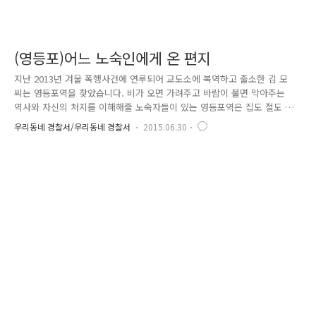
(영등포)어느 노숙인에게 온 편지
지난 2013년 겨울 폭행사건에 연루되어 교도소에 복역하고 출소한 김 모
씨는 영등포역을 찾았습니다. 비가 오면 가려주고 바람이 불면 막아주는
역사와 자신의 처지를 이해해줄 노숙자들이 있는 영등포역은 집도 절도 없
어 딱히 돌아갈 곳이 없던 김씨가 생각해낸 유일한 안식처였습니다 하지만
우리동네 경찰서/우리동네 경찰서
2015.06.30
이곳도 만만치 않은 곳이었습니다. 이미 자리를 잡아놓은 노숙자들은 이방
인에게 배타적이었고 살을 에는 듯한 추위는 김씨의 노숙생활을 더욱 힘들
게 했지요 그렇게 김씨는 맘의 여유를 잃고 결국 주변 사람들과 다시 다투
기 시작합니다. 그렇게 영등포역 파출소 직원과 김씨와의 인연이 시작되었
습니다. 노숙인들끼리 다툼으로 김씨가 파출소를 찾는 횟수가 늘어나기 시
작했고 파출소 직원들은 그를 예의 주시하기 시작합니다. 노숙자 형님으로
유명한..