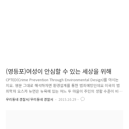
해 즐길 수 있는 행사라고 합니다. 이에 영등포경찰서에서도 'ZONE 일단
멈춤!' 이라는 교통 안전 부스를 진행하였습니다! 영등포경찰서 교통과는
초등학생 아이들을 대상으로 '안전하게 횡단보도 건너기'..
(영등포)여성이 안심할 수 있는 세상을 위해
CPTED(Crime Prevention Through Environmental Design)를 아시는
지요. 영문 그대로 해석하자면 환경설계를 통한 범죄예방인데요 미국의 범
죄학자 오스카 뉴먼은 뉴욕에 있는 어느 두 마을이 주민의 생활 수준이 비
슷함에도 범죄 발생 수는 3배가량 차이가 나는 사실을 발견합니다. 두 마을
우리동네 경찰서/우리동네 경찰서
2015.10.29
의 결정적인 차이는 가로등, 도로 미화 등 범죄와는 연관성이 없었던 것처
럼 보였던 도시환경이었는데요 그로 인해 CPTED 이론이 탄생하였습니다.
여성 안심 귀갓길은 이 '환경설계를 위한 범죄예방'이론을 적용하여 어둡거
나 인적이 뜸한 골목길을 선정하여 밝은 LED 형광등을 설치하고 여성 안
심 귀갓길 노면 표시와 위치정보 표지판 등을 설치하여 환경설계를 통해