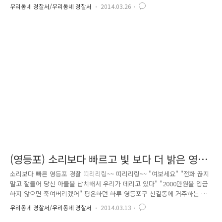
신고전화 때문입니다. “영등포역에 다이나마이트를 설치 폭파하겠다.” 신
우리동네 경찰서/우리동네 경찰서
2014.03.26
고를 접수한 영등포경찰은 순찰차 20여대, 방범순찰대, 112타격대를 즉시
출동시켰고, 그 밖에도 수도방위사령부, 철도경찰, 영등포구청 등 관계 기
관들도 가용인력을 총 동원하여 출동하였는데요. 영등포경찰은 폭파 위협
범을 검거하기 위해 CCTV자료 분석 및 공중전화 지문감식을 실시하였고,
같은 날 21시경 용의자를 특정해 검거하였습니다. 현재, 폭파물 설치 허위
신고를 한 피의자는 구속된 상태이며, 사건은 검..
(영등포) 소리보다 빠르고 빛 보다 더 밝은 영등
포 경찰
소리보다 빠른 영등포 경찰 띠리리링~~ 띠리리링~~ "여보세요" "전화 끊지
말고 잘들어 당신 아들을 납치해서 우리가 데리고 있다" "2000만원을 입금
하지 않으면 죽여버리겠어" 평온하던 하루 영등포구 신길동에 거주하는 홍
00(남,69세)씨는 청천벽력같은 전화 한 통화를 받게 됩니다. 노령의 홍00
우리동네 경찰서/우리동네 경찰서
2014.03.13
씨는 당황하지않고 침착하게 112로 납치의심 신고하여 홍씨의 주거지 관할