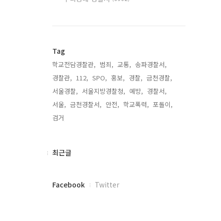
Tag
학교전담경찰관,
범죄,
교통,
송파경찰서,
경찰관,
112,
SPO,
홍보,
경찰,
금천경찰,
서울경찰,
서울지방경찰청,
예방,
경찰서,
서울,
금천경찰서,
안전,
학교폭력,
포돌이,
검거,
최
최근글
근
글
페
Facebook
Twitter
이
스
북