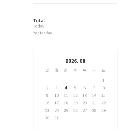
트
위
터
방
플
Total
Today :
문
러
자
그
Yesterday :
수
인
Calendar
2026. 08
일
월
화
수
목
금
토
1
2
3
4
5
6
7
8
9
10
11
12
13
14
15
16
17
18
19
20
21
22
23
24
25
26
27
28
29
30
31