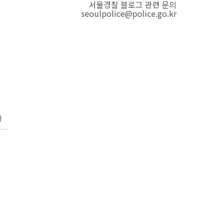
서울경찰 블로그 관련 문의
seoulpolice@police.go.kr
니
사
찰
소
는