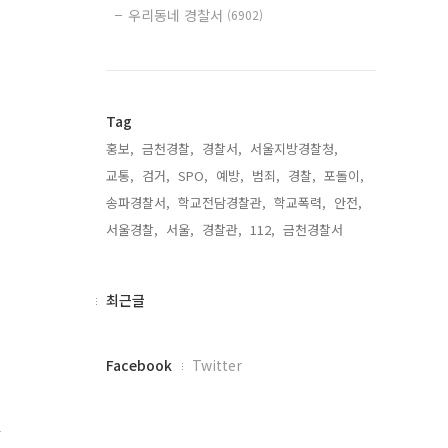
우리동네 경찰서
(6902)
Tag
홍보,
금천경찰,
경찰서,
서울지방경찰청,
교통,
검거,
SPO,
예방,
범죄,
경찰,
포돌이,
송파경찰서,
학교전담경찰관,
학교폭력,
안전,
서울경찰,
서울,
경찰관,
112,
금천경찰서,
최
최근글
근
글
페
Facebook
Twitter
이
스
북
안
트