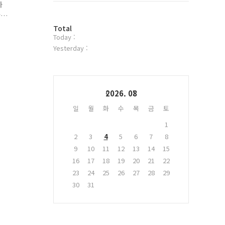
사
위
안
터
방
플
Total
Today :
문
러
여
자
그
Yesterday :
수
인
Calendar
2026. 08
일
월
화
수
목
금
토
1
2
3
4
5
6
7
8
9
10
11
12
13
14
15
16
17
18
19
20
21
22
23
24
25
26
27
28
29
30
31