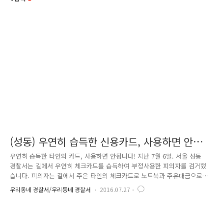
(성동) 우연히 습득한 신용카드, 사용하면 안됩
니다!
우연히 습득한 타인의 카드, 사용하면 안됩니다! 지난 7월 6일. 서울 성동
경찰서는 길에서 우연히 체크카드를 습득하여 부정사용한 피의자를 검거했
습니다. 피의자는 길에서 주은 타인의 체크카드로 노트북과 주유대금으로
약 160만원을 사용했는데요. 사건은 지난 6월 9일. '누군가가 자신의 분실
우리동네 경찰서/우리동네 경찰서
2016.07.27
한 체크카드를 사용했다'는 피해자의 신고로 시작되었습니다. 신고를 접수
한 성동경찰서 형사팀은 카드사용처 3곳의 CCTV를 확인하여 용의자의 인
상착의 및 이동경로를 파악하는 수사를 전개, 피의자 소유의 차량을 확인·