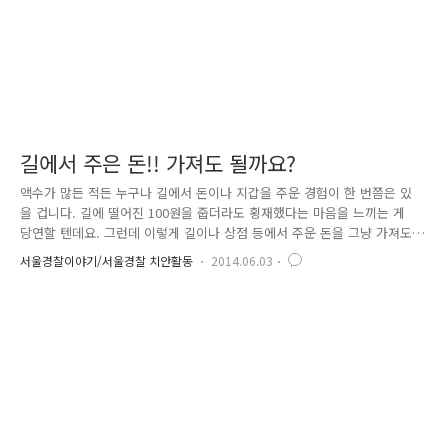
길에서 주은 돈!! 가져도 될까요?
액수가 많든 적든 누구나 길에서 돈이나 지갑을 주운 경험이 한 번쯤은 있
을 겁니다. 길에 떨어진 100원을 줍더라도 횡재했다는 마음을 느끼는 게
당연할 텐데요. 그런데 이렇게 길이나 상점 등에서 주운 돈을 그냥 가져도
되는 걸까요? 사례를 통해 알아보겠습니다. 직원들과 함께 산책하던 중에
서울경찰이야기/서울경찰 치안활동
2014.06.03
길에 떨어진 만원을 발견했습니다. 주변에 많은 사람들이 있었는데 제 눈
에만… 돈을 발견했을 때는 당황하지 않고… 자연스럽게 최대한 가까이 다
가가… 살짝~ 발을 얹기만 하면 끝~! 예쓰~ 돈 벌었어!! 잠깐!!! 위 사례에
서 우리가 명심해야 할 것이 있습니다.!! 바로 길에 떨어진 돈이라도 엄연
히 주인이 있다는 사실입니다. 따라서 돈을 주운 뒤 함부로 가져가면 다른
사람의 재산을 함부로 사용한 것과 같은 죄를 짓게 되는데..