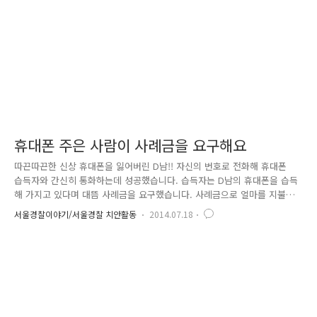
고 있는 피의자를 발견하고 현행범 체포하였습니다!!!!!! 길거리..
휴대폰 주은 사람이 사례금을 요구해요
따끈따끈한 신상 휴대폰을 잃어버린 D남!! 자신의 번호로 전화해 휴대폰
습득자와 간신히 통화하는데 성공했습니다. 습득자는 D남의 휴대폰을 습득
해 가지고 있다며 대뜸 사례금을 요구했습니다. 사례금으로 얼마를 지불해
야 할지 애매한 D남!! 습득자에게 얼마면 되겠냐고 물어 결국 그 비용을 모
서울경찰이야기/서울경찰 치안활동
2014.07.18
두 지불하고 폰을 받을 수 있었습니다. 위 D남의 사례처럼, 고가의 휴대폰
을 잃어버렸을 때… 유실물법에 의하면 물건을 반환 받는 자는 습득자에게
유실물 가치의 5~20% 범위에서 보상금을 지급하여야 한다고 규정하고 있
습니다. 즉, 50만 원 상당의 휴대폰을 잃어버렸다면, 2.5만 원에서 10만 원
정도라고 볼 수 있는데요. 물론, 사례금이라는 것이 원래 도의적인 성격이
있는 것이기 때문에 당사자 간 적정하게 합의하여 결정하..