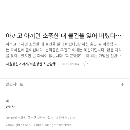
아끼고 아끼던 소중한 내 물건을 잃어 버렸다
면?
아끼고 아끼던 소중한 내 물건을 잃어 버렸다면? 아침 출근 길 이종행 씨
는 지하철에 들어섭니다. 눈꺼풀은 무겁고 어깨는 욱신거립니다. 앉을 자리
를 찾아보았지만 빈 좌석이 없습니다. '피곤하군'... 이 씨는 가방을 선반
위에 올려놓은 채 눈을 감습니다."다음 정거장은 경복궁, 경복궁입니다. 내
서울경찰이야기/서울경찰 치안활동
2013.09.04
릴 문은 왼쪽입니다."화들짝 놀란 이 씨는 서둘러 지하철에서 내립니다. 뭔
가 찜찜합니다. 어깨위로 피곤의 무게가 짓 눌러옵니다. '기분 탓이겠지'
찜찜함을 뒤로한 채 이 씨는 지하철역을 나와 회사에 도착합니다. 책상에
관련사이트
앉은 순간, 그제야 찜찜함의 정체를 알아챕니다. "헉. 내 가방;;;;;;;" 소중
한 물건을 잃어버리면 안타까움이 클 텐데요, 이 씨와 같이 물건을 잃어버
리면 어떻게 하면 좋을까요? 우선 당황하지 마시..
태그
관리자
[03169] 서울시 종로구 사직로8길 31 대표번호 : 182
Copyright © Seoul Police. All rights reserved.