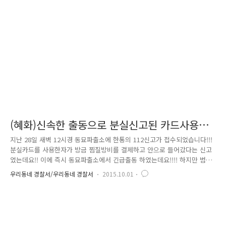
추적하여 검거했습니다. 범인은 대범하게도 습득한 카드로 외제차량의 구
입까지 시도하였는데요. 구입대금 6,500만원을 결제하려 하였으나, 피해자
가 1회 결제한도를 미리 6백만 원으로 설정해 놓는 바람에 1회 결제..
(혜화)신속한 출동으로 분실신고된 카드사용한
범인 검거!!!!!
지난 28일 새벽 12시경 동묘파출소에 한통의 112신고가 접수되었습니다!!!
분실카드를 사용한자가 방금 찜질방비를 결제하고 안으로 들어갔다는 신고
였는데요!! 이에 즉시 동묘파출소에서 긴급출동 하였는데요!!!! 하지만 범인
은 이미 찜질방에 들어간 뒤 였습니다!!동묘파출소 3팀 경찰관들은 CCTV
우리동네 경찰서/우리동네 경찰서
2015.10.01
를 면밀하게 분석해본 바 화질이 너무 안좋아서 얼굴식별은 어려웠지만 희
미하게 범인이 신발장에 신발을 넣는 장면을 확보하였습니다!!! 신발장 번
호를 확인한 경찰관들은 추석연휴 손님들이 많이 이용하는 찜질방 에 조용
히 들어가서 최대한 불편하지 않게 한 명 한 명씩 곁눈질로 살짝살짝 눈을
흘기며 수색을 시작하였고 결국 10분도 안되서 남자탈의실에서 서성거리