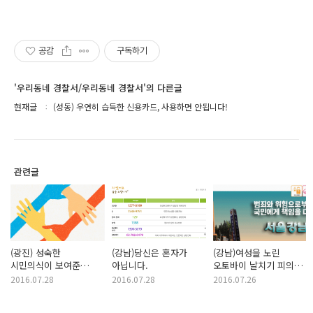
공감
구독하기
'우리동네 경찰서/우리동네 경찰서'의 다른글
현재글
(성동) 우연히 습득한 신용카드, 사용하면 안됩니다!
관련글
(광진) 성숙한
(강남)당신은 혼자가
(강남)여성을 노린
시민의식이 보여준
아닙니다.
오토바이 날치기 피의자
'모세의 기적'
검거
2016.07.28
2016.07.28
2016.07.26