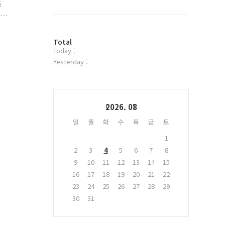
북
동
트
위
을
터
방
플
Total
Today :
문
러
자
그
Yesterday :
수
인
Calendar
2026. 08
일
월
화
수
목
금
토
1
2
3
4
5
6
7
8
9
10
11
12
13
14
15
16
17
18
19
20
21
22
23
24
25
26
27
28
29
30
31