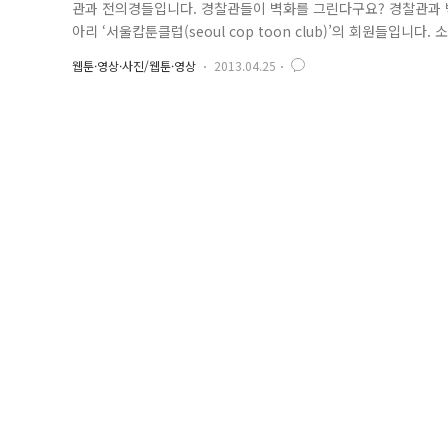
관과 전의경들입니다. 경찰관들이 벽화를 그린다구요? 경찰관과 벽
아리 ‘서울캅툰클럽(seoul cop toon club)’의 회원들입니다. 소싯적에 그림 꽤나
째로 벽화그리기 봉사활동을 하였답니다. ☞ 2012년 12월 벽
웹툰·영상·사진/웹툰·영상
2013.04.25
함께 들여다볼까요? 이번 벽화그리기 봉사활동 장소인 ‘성북 키다리 