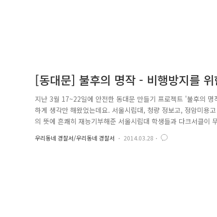
[동대문] 불후의 명작 - 비행방지를 
지난 3월 17~22일에 안전한 동대문 만들기 프로젝트 '불후의 
하게 생각만 해왔었는데요. 서울시립대, 청량 정보고, 정암미용고
의 뜻에 흔쾌히 재능기부해준 서울시립대 학생들과 다크서클이 무
환경개선이 필요한 비행장소는 서울시립대 환경조각학과 교수, 학
우리동네 경찰서/우리동네 경찰서
2014.03.28
꽃 필 곳! 사가정로 13가길(전농동) 선정!! 선정된 장소는 전일
로등이 적게 ..