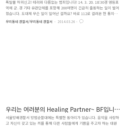
죄입니다!
폭발물 허위신고! 테러와 다름없는 범죄입니다! 14. 3. 20. 18:30경 영등포
역에 군․경 기타 유관단체를 포함해 200여명이 긴급히 출동하는 일이 벌어
졌습니다. 도대체 무슨 일이 일어난 걸까요? 바로 112로 걸려온 한 통의
신고전화 때문입니다. “영등포역에 다이나마이트를 설치 폭파하겠다.” 신
우리동네 경찰서/우리동네 경찰서
2014.03.26
고를 접수한 영등포경찰은 순찰차 20여대, 방범순찰대, 112타격대를 즉시
출동시켰고, 그 밖에도 수도방위사령부, 철도경찰, 영등포구청 등 관계 기
관들도 가용인력을 총 동원하여 출동하였는데요. 영등포경찰은 폭파 위협
범을 검거하기 위해 CCTV자료 분석 및 공중전화 지문감식을 실시하였고,
같은 날 21시경 용의자를 특정해 검거하였습니다. 현재, 폭파물 설치 허위
신고를 한 피의자는 구속된 상태이며, 사건은 검..
우리는 여러분의 Healing Partner~ BF입니
다!
서울방배경찰서 방범순찰대에는 특별한 동아리가 있습니다. 음악을 사랑하
고 자신이 갖고 있는 끼를 통해 다른 사람들에게 기쁨을 주고자 하는 대원