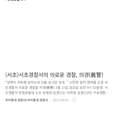
(서초)서초경찰서의 의로운 경찰, 의경(義警)
“생명이 위독해 보이는데 다들 보고만 있네..” 뇌전증 발작 환자를 도운 서
초경찰서 의로운 경찰들 의경(義警) 3월 27일 금요일 오전 9시 50분경. 서
초경찰서 방범순찰대 소속 송재성 일경(22), 박희형 일경(22)은 구로경찰서
방범순찰대원 2명과 함께 의무(醫務)교육을 마치고 대전 유성시외버스터미
우리동네 경찰서/우리동네 경찰서
2015.04.03
널에서 10시에 서울로 출발하는 버스를 타려고 기다리고 있었다. 자판기에
서 달달한 음료수도 뽑아 마시며 담소를 나누던 중.. ※의무교육-국군의무
학교(대전 유성구 소재)에서 의무경찰 대상 응급조치, 환자후송, 간호 등