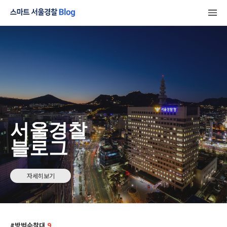
서울경찰
블로그
자세히보기
방범순찰대
9