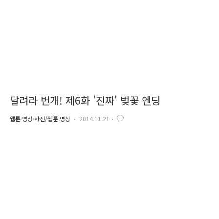
님 곁으로 돌아가도록 하자는 어머니 말씀을 끝으로 ..
달려라 번개! 제6화 '진짜' 벚꽃 엔딩
웹툰·영상·사진/웹툰·영상
2014.11.21