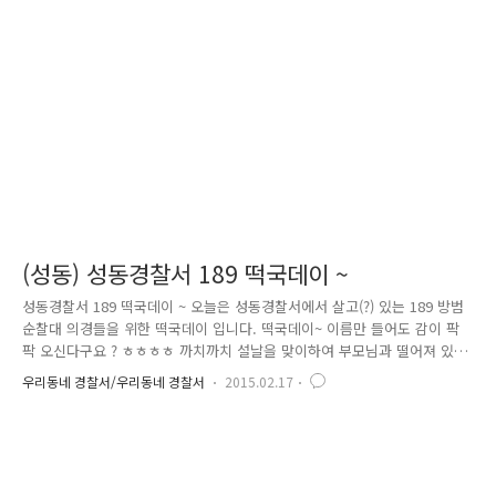
교육 시행 "어머어머." "꺅" 갑자기 들리는 비명소리. 40대로 보이는 한 아
저씨가 발작을 일으키며 쓰러진 것이었다. 눈이 돌아가 흰자가 보였으며
입에는 게거품도 물고 플랫폼 바닥에서 심한 경..
(성동) 성동경찰서 189 떡국데이 ~
성동경찰서 189 떡국데이 ~ 오늘은 성동경찰서에서 살고(?) 있는 189 방범
순찰대 의경들을 위한 떡국데이 입니다. 떡국데이~ 이름만 들어도 감이 팍
팍 오신다구요 ? ㅎㅎㅎㅎ 까치까치 설날을 맞이하여 부모님과 떨어져 있
는 우리 189 대원들을 위해 의경어머니회가 뭉쳤습니다 ! 뽀오얀 국물에 쫄
우리동네 경찰서/우리동네 경찰서
2015.02.17
깃~ 쫄깃~ 떡 ! 국 ! 경기도, 대전, 제주도에서까지 온 대원들에게 고향 생각
이 더욱 간절해 질 설 연휴 비록 몸은 여기 있더라고 속이라도 든든하게~
마음이라도 따뜻하게~ 내 아들 생각하는 마음으로 마련해 주신 떡국과 부
침개 상콤한 귤과 달콤한 식혜까지 ~~~ 이 정도쯤이면 집만큼은 못하더라
도 꽤나 감동입니다 ^^ 경찰서에서 생활하는 동안 몸 건강히 있다가 부모