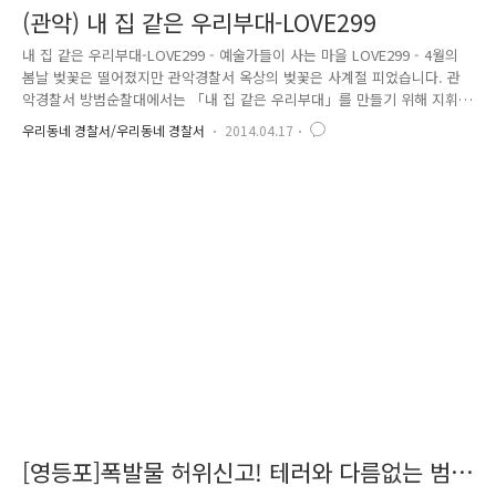
(관악) 내 집 같은 우리부대-LOVE299
내 집 같은 우리부대-LOVE299 - 예술가들이 사는 마을 LOVE299 - 4월의
봄날 벚꽃은 떨어졌지만 관악경찰서 옥상의 벚꽃은 사계절 피었습니다. 관
악경찰서 방범순찰대에서는 「내 집 같은 우리부대」를 만들기 위해 지휘
요원과 대원이 하나가 되어 생활실, 옥상, 계단을 단장했는데요. 함께 페인
우리동네 경찰서/우리동네 경찰서
2014.04.17
트를 칠하고 환경을 정비하며 299중대는 모두가 하나가 되었습니다. 대학
에서 미술과 컴퓨터 그래픽을 전공한 대원들의 재능 기부로 옥상과 계단
생활실의 벽화가 그려졌는데요, 그 솜씨가 정말 대단 합니다~^^ 총 5명 대
원의 재능기부와 방범순찰대 전 직원들의 도움으로 벽화가 완성되었습니
다. 자~예술가들의 작품을 감상하시죠~!! 화사한 벽화와 대원들의 추억이
조화를 이루며 더욱 완벽한 작품이 탄생~!!! 방범순찰대장을..
[영등포]폭발물 허위신고! 테러와 다름없는 범