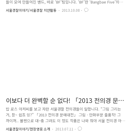
들이 모여 만들어진 밴드, 바로 ‘BF’팀입니다. ‘BF’란 ‘Bangbae Five’의
줄임말로서, 밴드 멤버가 5명인데서 착안하여 만들어진 방배경찰서 방범순
서울경찰이야기/서울경찰 치안활동
2013.10.08
찰대 밴드의 이름입니다. ‘에이 자기들끼리 좋아서 하는 건데 실력이 좋으
면 얼마나 좋겠어~.’ 라고 섭섭하게 말하시는 분들이 있을까봐 말씀드리는
데, ‘BF’팀은 서울지방경찰청에서 주최한 전의경 예능 경연대회 결선에까
지 오를 정도의 실력을 갖춘 실력파 밴드랍니다! 이 ‘BF’팀은 밴드하면 일
반적으로 떠오르는 드럼, 키보드와 같은 악기보다는 약간 차별화되고 특별
한 악기들을 사용하는 것이 특징인데요! 과연 어떤 악기..
이보다 더 완벽할 순 없다! 「2013 전의경 문예
대전」출품작!
밥 로스 아저씨를 보고 자란 서울경찰 전의경들이 말합니다. “그림 그리는
거, 참~ 쉽죠 잉?” 「2013 전의경 문예대전」 그림ㆍ만화부문 출품작! 그
까이꺼.. 볼펜으로 대~충 그려도 이 정도 작품은 나와 줘야 서울 전의경 아
닙니까? 2기동단 경무계 상경 김승빈 「우리는 경찰」 Do the BEST,
서울경찰이야기/현장영웅 소개
2013.07.11