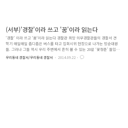
(서부)'경찰'이라 쓰고 '꿈'이라 읽는다
'경찰' 이라 쓰고 '꿈'이라 읽는다 경찰관 희망 의무경찰관들의 경찰서 견
학기 매일매일 좁디좁은 버스를 타고 집회시위 현장으로 나가는 방순대원
들. 그러나 그들 역시 우리 주변에서 흔히 볼 수 있는 20살 ‘꽃청춘’ 들입
니다. 근무복과 장비들에 가려져 있지만 그들 역시 ‘꿈’을 품고 있는 대한
우리동네 경찰서/우리동네 경찰서
2014.09.22
민국의 청년들입니다. 2년여 동안의 군 복무가 끝나면 평범한 사회인으로
돌아가 자신의 꿈을 찾아 나아가야 하는데요. 서부경찰서에서는 소속 의경
중 장래 경찰관을 희망하는 대원들을 뽑아 경찰서를 견학하고 현직 경찰관
에게 이야기를 듣는 시간을 가졌습니다. 112 상황실부터 민원실까지, 일반
인들이 잘 모르는 부서까지 총망라하여 견학할 수 있는 시간을 가졌습니
다. 경무과 안에 경무계, 경리계, 정보화장비계가 있다는 사실도 오..