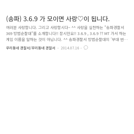
(송파) 3.6.9 가 모이면 사랑♡이 됩니다.
여러분 사랑합니다. 그리고 사랑합시다~ ^^ 사랑을 실천하는 "송파경찰서
369 방범순찰대"를 소개합니다!! 잠시만요!! 3.6.9 , 3.6.9 ?? MT 가서 하는
게임 이름을 말하는 것이 아닙니다. ^^ 송파경찰서 방범순찰대의 '부대 번
호'가 바로!! - 3 6 9 - 369 부대는 “사랑(♡)”을 부대 마크로 지정하고, 서로
우리동네 경찰서/우리동네 경찰서
2014.07.16
서로 뭉쳐 동료愛를 만들어 내고 있는데요, 이들의 사랑은 지휘부, 동료 간
을 넘어서 국민들에게도 실천이 되고 있습니다. 유난히도 햇볕이 강하게
내리쬐는 지난 7일 오후.. 한 노인이 땀으로 온몸을 흠뻑 적신 채, 짐으로
가득 찬 리어카를 힘겹게 끌고 가고 있습니다. 인근에서 순찰 근무를 하고
있던 송파경찰서 방범순찰대 신동훈 일경.. 평소 봉사정신이 강했던지라 힘
들어하는 노인을..