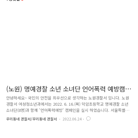
(노원) 명예경찰 소년 소녀단 언어폭력 예방캠
페인(포춘쿠키 만들기)
안녕하세요~ 국민의 안전을 최우선으로 생각하는 노원경찰서 입니다. 노원
경찰서 여성청소년과에서는 2022. 6. 16.(목) 덕암초등학교 명예경찰 소년
소녀단(8명)과 함께 '언어폭력예방' 캠페인을 실시 하였습니다. 서울특별시
자치위원회 우수로 선정되는 등 교사, 학생, 학부모의 뜨거운 반응을 보였
우리동네 경찰서/우리동네 경찰서
2022.06.24
던 이번 캠페인은 한국도시가스공사(노원구 상계동 소재)와 협업, 쿠킹 스
튜디오에서 소년 소녀단원이 함께 언어폭력 예방 종이 문구가 들어간 포춘
쿠키를 만들었는데요. 학교 전담 경찰관(spo)과 함께 등교하는 학생들에게