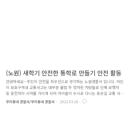
나눠주는 캠페인을 실시하여 2개교 전교생(약 1,000여명)이 즐거운 등굣길
을 맞이하였습니다. 특히 포춘쿠키 속 종이문구는 서울시 교육청에서 실시
한 ‘너에게 듣고 싶은 따뜻한 말 한마디’ 공모전에서 ..
(노원) 새학기 안전한 통학로 만들기 안전 활동
안녕하세요~ 주민의 안전을 최우선으로 생각하는 노원경찰서 입니다. 어린
이 보호구역내 교통사고는 대부분 불법 주 정차된 차량들로 인해 보행자
및 운전자의 시야를 가리게 되어 아이들이 수시로 다니는 등굣길 교통 사
고의 주요 원인이 되고 있습니다. 노원경찰서 교통안전계에서는 새학기 개
우리동네 경찰서/우리동네 경찰서
2022.03.28
학 기간을 맞이하여 어린이 보호구역내 교통사고 예방을 위해 경찰, 지자
체(노원구청)와 함께 대대적인 '스쿨존 내 불법 주 정차' 단속을 실시 하였
습니다. 불법 주정차 단속은 3월 2일 부터 3월 31까지 (1개월) 간 어린이
보호구역 119개소를 오전 8시~11시, 오후 13시~16시 등하교 시간에 집중
적으로 합동 단속이 지속되며, 경고장 ˙ 통고처분 및 견인조치까지 강력 단