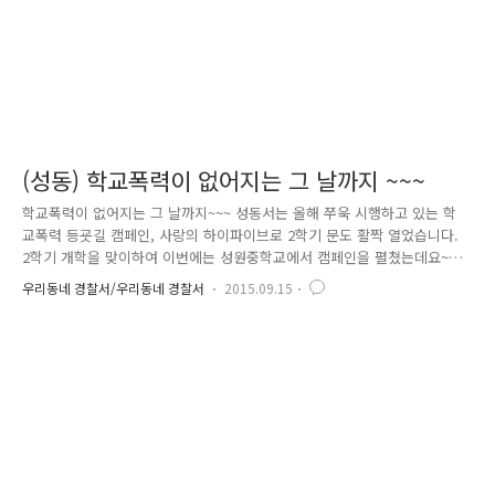
(성동) 학교폭력이 없어지는 그 날까지 ~~~
학교폭력이 없어지는 그 날까지~~~ 성동서는 올해 쭈욱 시행하고 있는 학
교폭력 등굣길 캠페인, 사랑의 하이파이브로 2학기 문도 활짝 열었습니다.
2학기 개학을 맞이하여 이번에는 성원중학교에서 캠페인을 펼쳤는데요~
매 개학시즌이 되면 여성청소년과 학교전담경찰관들과 학생들이 하나가 되
우리동네 경찰서/우리동네 경찰서
2015.09.15
어 함께 펼치는 학교폭력예방캠페인, 경찰서장은 사랑의 하이파이브로 학
생들과 교감하고 있습니다 ^^ 성원중학교는 성동구 어느 학교 못지않게 학
교폭력에 대한 중요성을 실감하고 적극적으로 학생 참여형 캠페인을 벌이
기로 유명한데요~ 이번에도 기대가 됩니다 올 초부터 성동서 여성청소년과
에서 학교폭력 문제를 서울청 캐치프레이즈 (교통안전)선·(질서유지)선·(배
려양보)선지키기 중 배려양보의 관점에서 바라보고 현수막을 제작하여 학
교에 설치해두..