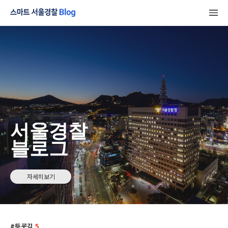
서울경찰
블로그
자세히보기
등굣길
5