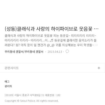
(성동)클래식과 사랑의 하이파이브로 웃음꽃 피
는 등굣길~
클래식과 사랑의 하이파이브로 웃음꽃 피는 등굣길~ 띠리리리리 리리리~
띠리리리리 리리리~ 띠리리리...이...♬ 등굣길에 클래식한 음악소리가 들
려온다? 읭? 아직 잠이 덜 깬건가 @_@ 귀를 의심해보는 우리 학생들~ 정
문을 통과하는 순간 ! 멋지게 세팅되어 있는 관현악 연주와 귀엽지만 내용
우리동네 경찰서/우리동네 경찰서
2015.04.13
은 의미심장한 포스터를 들고 있는 친구들 그리고 선생님과 경찰관 ???? 오
늘 아침은 무학여고 친구들과 화이팅 넘치는 하이파이브로 학교폭력 없는
♡친구사랑 캠페인♡ 을 진행했습니다~ 수줍은 여고생들의 하이파이브는
관련사이트
이러하다 1. 인사와 동시에 하이파이브~ 2. 공손히 두손으로 하이파이브~ 3.
친구와 함께 하이파이브~ 4. 수줍어하며 살짝 갖다대기 하이파이브~ 처음
정문을 들어올 때 어리둥절한 표정을 하다가 이내 웃으며 ..
태그
관리자
[03169] 서울시 종로구 사직로8길 31 대표번호 : 182
Copyright © Seoul Police. All rights reserved.