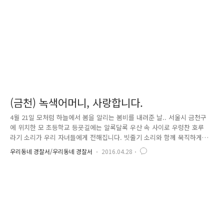
속 할 예정 입니다. 뿐만아니라, 교통안전계에서는 등굣길..
(금천) 녹색어머니, 사랑합니다.
4월 21일 모처럼 하늘에서 봄을 알리는 봄비를 내려준 날.. 서울시 금천구
에 위치한 모 초등학교 등굣길에는 알록달록 우산 속 사이로 우렁찬 호루
라기 소리가 우리 자녀들에게 전해집니다. 빗줄기 소리와 함께 묵직하게
들려오는 호루라기 소리의 주인공은 녹색어머니입니다.^^ 우리 자녀 학교
우리동네 경찰서/우리동네 경찰서
2016.04.28
에 다니는 모든 아이들의 안전을 위해서라면 비가 오나 눈이 오나, 매일 아
침 건널목 등에 노랑 깃발을 펄럭이며 서 계십니다. 녹색어머니란? 녹색어
머니중앙회는, 어린이를 대상으로 한 교통안전교육 및 등·하굣길 교통안전
봉사 등을 목적으로 1969년에 설립된 대한민국의 사단법인입니다. 서울 금
천 경찰서 녹색어머니 연합회는, 2016년 현재, 두산 초등학교 등 9개 초등
학교에서 4,119명의 위원으로 구성되어, 어린이들의 등·하굣..