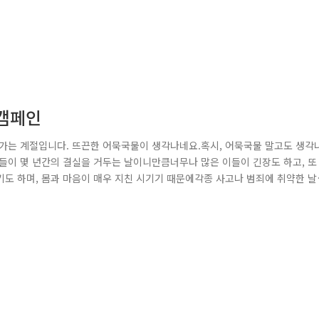
 캠페인
나가는 계절입니다. 뜨끈한 어묵국물이 생각나네요.혹시, 어묵국물 말고도 생각
들이 몇 년간의 결실을 거두는 날이니만큼너무나 많은 이들이 긴장도 하고, 또
도 하며, 몸과 마음이 매우 지친 시기기 때문에각종 사고나 범죄에 취약한 날
도 보호 활동을 진행하였습니다.수능 당일 관내 고등학교에 직접 나와 시험
홍보물을 전달해 주는 활동인데요, 시험을 못 봤다며 울고 있는 학생..