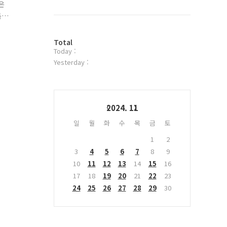
북
은
트
특
위
경
터
방
플
Total
Today :
문
러
자
그
Yesterday :
수
인
Calendar
2024. 11
일
월
화
수
목
금
토
1
2
3
4
5
6
7
8
9
10
11
12
13
14
15
16
17
18
19
20
21
22
23
24
25
26
27
28
29
30