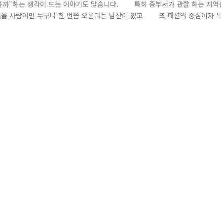
해볼까"하는 생각이 드는 이야기도 많습니다. 특히 중부서가 관할 하는 지역
,서울 사람이면 누구나 한 번쯤 오른다는 남산이 있고 또 패션의 중심이자 
니다. 하지만 이곳들은 비행금지구역에 해당하여 비행승인을 받지 않고 날릴 
 받을 수 있으며,만약 항공촬영 시 군시설이 촬영될 경우 군사기..