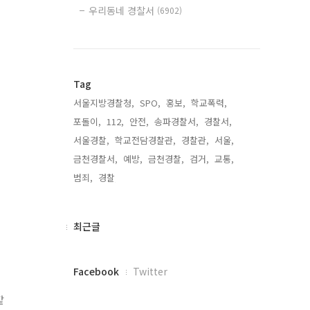
우리동네 경찰서
(6902)
Tag
서울지방경찰청,
SPO,
홍보,
학교폭력,
포돌이,
112,
안전,
송파경찰서,
경찰서,
서울경찰,
학교전담경찰관,
경찰관,
서울,
금천경찰서,
예방,
금천경찰,
검거,
교통,
범죄,
경찰,
최
최근글
근
글
페
Facebook
Twitter
이
스
같