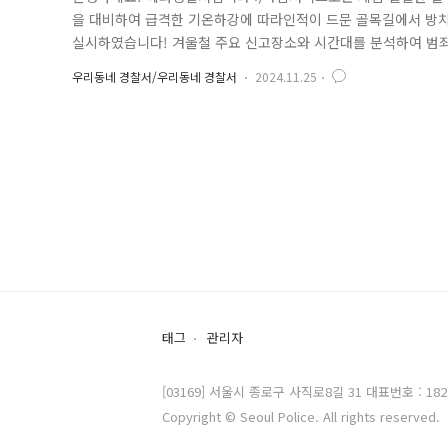
을 대비하여 급격한 기온하강에 따라인적이 드문 골목길에서 방치
실시하였습니다! 겨울철 주요 신고장소와 시간대를 분석하여 범죄
이 찾고 있는 종로3가역 인근 '서순라길'입니다. 많은 사람들이 
우리동네 경찰서/우리동네 경찰서
2024.11.25
찰강화의 필요성에 대해 자율방범대원분들에게 설명하고 합동순찰하
태그
관리자
[03169] 서울시 종로구 사직로8길 31 대표번호 : 182
Copyright © Seoul Police. All rights reserved.