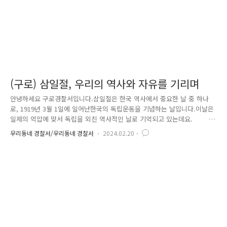
(구로) 삼일절, 우리의 역사와 자유를 기리며
안녕하세요 구로경찰서입니다.삼일절은 한국 역사에서 중요한 날 중 하나
로, 1919년 3월 1일에 일어난한국의 독립운동을 기념하는 날입니다.이날은
일제의 억압에 맞서 독립을 외친 역사적인 날로 기억되고 있는데요. 구
로경찰서에서도 삼일절의 역사와 희생을 되새기며, 애도의 마음을 기리기
우리동네 경찰서/우리동네 경찰서
2024.02.20
위해삼일절 전, 참배를 다녀왔습니다. 참배를 드리며, 이 땅에서 누리는
자유가 얼마나 소중한지를 느끼고 평화로운 오늘이 있기까지의수많은 희생
과 노력에 감사하며, 그 뜻을 한번 더 되새기게 되었습니다. 그런 선조
들의 희생정신을 본받아, 경찰관으로서 지역사회의 안전과 시민 여러분들
의 평화를 위해더욱 힘쓸 것을 다짐하는 시간이 되었습니다. 이번 기회
를 통해 우리의 역사와 가치를 다시 한번 되새..