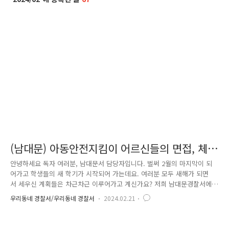
(남대문) 아동안전지킴이 어르신들의 면접, 체
력검정을 진행했어요!
안녕하세요 독자 여러분, 남대문서 담당자입니다. 벌써 2월의 마지막이 되
어가고 학생들의 새 학기가 시작되어 가는데요. 여러분 모두 새해가 되면
서 세우신 계획들은 차근차근 이루어가고 계신가요? 저희 남대문경찰서에
서는 새해를 맞이하여 아동안전지킴이 어르신들을 새롭게 모집하고 서류검
우리동네 경찰서/우리동네 경찰서
2024.02.21
정을 통과하신 분들을 모아서 면접과 체력검정을 진행했습니다. 먼저 서류
전형에 통과하신 어르신들께서 면접장에 들어오셨습니다. 위원으로 선정되
신 각 파출소장들께서 질문들을 건네고 어르신들께서 전부 차근히 답변을