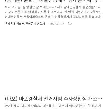
하셨어요
독자 여러분, 설 명절은 잘 보내셨나요? 저희 남대문경찰서 경찰관들도 시
민 여러분을 위해 열심히 근무를 하였는데요. 설 명절 첫날이었던 2월 9일,
남대문경찰서 서울역파출소로 윤희근 경찰청장께서 격려방문을 하셨습니
다. 먼저 서울역파출소 모든 직원들과 따뜻한 악수를 나누었습니다. 그리
우리동네 경찰서/우리동네 경찰서
2024.02.14
고 가장 먼저 중요범인을 검거한 서울역파출소 신민기 순경에게 표창장을
수여하였습니다. 이후 경찰관들과 함께 이야기하는 자리에서, 서울역 인근
의 '노숙인' 문제에 대해 심도 깊은 이야기를 나누었습니다. 특히 노숙인
사이에서 일어나는 범죄나 문제 등에 대해서는 노숙인 담당 경찰관에게 직
접 물어보며 큰 관심을 가지셨습니다. 이어서 자리를 이동하여 서울역 2번
출구 앞에 위치한 '다시서기센터'에 방문하였습니다. '다시서기센터'에서는
..
(마포) 마포경찰서 선거사범 수사상황실 개소식
현장
안녕하세요! 마포경찰입니다 :)한 해가 밝아온 지 어느덧 한 달, 한 해의 시