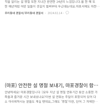
작을 알리는 설 명절 또한 지나간 완연한 24년의 느낌입니다.올 한 해 또
한 예년처럼 어떤 일들이 생길지 벌써부터 두근대는데요.마포서에도 마찬
가지로 올 한 해의 주요 현안을 시작하는 개소식이 있었습니다.바로, 올해
우리동네 경찰서/우리동네 경찰서
2024.02.14
4월 10일에 예정된 제22대 국회의원 선거인데요. 지난 2월 7일부터 4
월 26일까지 운영되는 선거사범 수사상황실은,깨끗하고 공정한 제22대 국
회의원 선거를 위해, 각종 선거사범 신고 등에24시간 상황 대비를 유지하
면서 선거상황에 대한 신속, 정확, 엄정 단속할 예정이며,선거관리위원회
등 유관기관과의 업무협조 또한 강화된다고 합니다. 특히, 중점적으로
단속하는 5대 선거 범죄 유형으로는,△ ..
(마포) 안전한 설 명절 보내기, 마포경찰이 함께
합니다!
안녕하세요! 마포경찰입니다 :)모두 지난 설 명절 연휴기간 동안 소중한 가
족들과 즐거운 시간 보내셨나요?이번 설 연휴는 주말이 포함되어 있어 다
소 아쉬워하시는 분들도 계실 텐데요,그래도 '명절'이란, 단어 그 자체만으