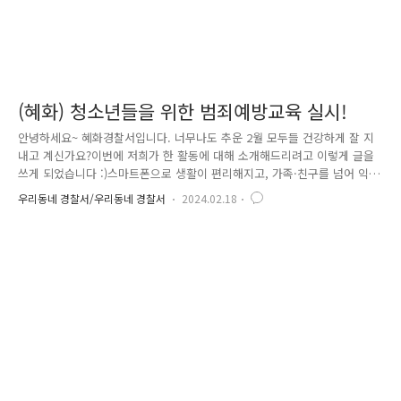
(혜화) 청소년들을 위한 범죄예방교육 실시!
안녕하세요~ 혜화경찰서입니다. 너무나도 추운 2월 모두들 건강하게 잘 지
내고 계신가요?이번에 저희가 한 활동에 대해 소개해드리려고 이렇게 글을
쓰게 되었습니다 :)스마트폰으로 생활이 편리해지고, 가족·친구를 넘어 익
명으로 많은 사람과도 의사소통을할 수 있는 시대에 살고 있습니다.이런
우리동네 경찰서/우리동네 경찰서
2024.02.18
정보통신기술의 발전은 좋은 면만 있는 것은 아닙니다.다양한 범죄에 쉽게
노출될 수 있는 환경에 놓인 것도 부정할 수 없는 사실이죠.그중에서도 어
릴 때부터 스마트폰과 인터넷에 익숙한 청소년들은휴대폰 사용비율이 높은
만큼 더욱 쉽게 범죄의 표적이 될 수 있습니다.따라서 선제적인 예방교육
이 필요하다고 생각되었고이에 혜화경찰서는 학생들 대상으로 범죄예방교
육을 실시하게 되었습니다. 교육을 진행하면서 다양한 범죄 종류에
대..