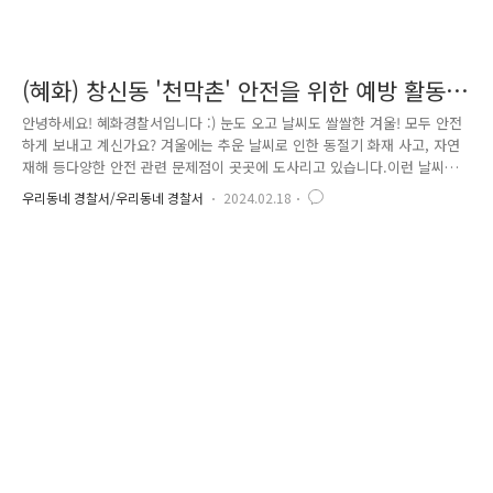
(혜화) 창신동 '천막촌' 안전을 위한 예방 활동
실시!
안녕하세요! 혜화경찰서입니다 :) 눈도 오고 날씨도 쌀쌀한 겨울! 모두 안전
하게 보내고 계신가요? 겨울에는 추운 날씨로 인한 동절기 화재 사고, 자연
재해 등다양한 안전 관련 문제점이 곳곳에 도사리고 있습니다.이런 날씨에
는 더더욱 경찰, 지자체와 같은 기관들의 관심과 관리가 필요합니다.
우리동네 경찰서/우리동네 경찰서
2024.02.18
혜화경찰서에서는 동절기 사고를 예방하기 위해서 창신동에 있는 천막촌에
방문하여거주하고 있는 인원들의 불편함 개선과 사고 예방을 위한 순찰 활
동을 진행하였습니다 ^0^ 천막촌을 방문한 결과 무허가 천막촌의 낙후
된 시설로 인해 다양한 자연재해에 취약한 상황이었고,특히 동절기 화재
및 누전으로 인한 위험성,비치된 소화기 부족 및 관리상태 부실과 같은 문
제점이 존재했습니다. 이러한 문제들을..