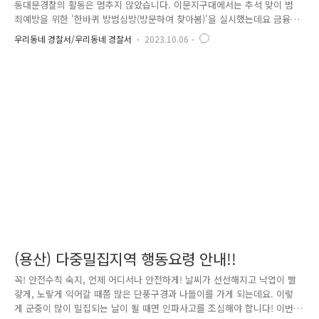
동대문경찰의 활동은 멈추지 않았습니다. 이문지구대에서는 추석 맞이 범
죄예방을 위한 '한바퀴 방범심방(방문하여 찾아봄)'을 실시했는데요 금융기
관, 금은방, 편의점 등 관내 30여 개소의 현금다액취급업소를 방문하여 인
우리동네 경찰서/우리동네 경찰서
2023.10.06
적(근무자 등), 물적(CCTV 등), 환경(주변 상황 등) 중심 가시적 범죄예방
활동을 실시하였습니다. 또한 교통과에서는 관내 시장 주변 사고 예방 및
이용객분들의 불편을 최소화하고자 선제적 교통관리를 실시하였습니다. 안
전한 동대문구 만들기, 서울동대문경찰서가 앞장서겠습니다!! 감사합니다
^^
(용산) 다중밀집지역 행동요령 안내!!
꼭! 안전수칙 숙지, 언제 어디서나 안전하게! 날씨가 선선해지고 낙엽이 빨
갛게, 노랗게 익어갈 때쯤 많은 단풍구경과 나들이를 가게 되는데요. 이렇
게 군중이 많이 밀집되는 날이 될 때면 인파사고를 조심해야 합니다! 이번