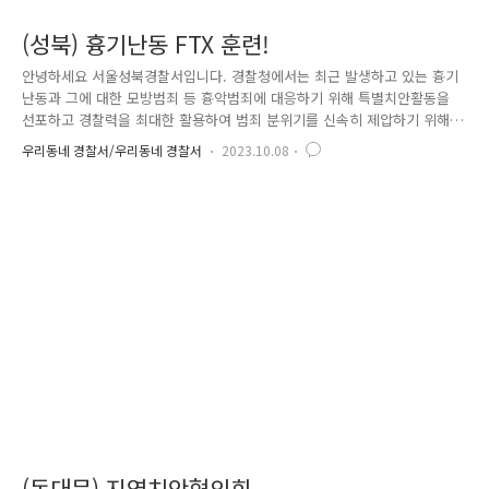
(성북) 흉기난동 FTX 훈련!
안녕하세요 서울성북경찰서입니다. 경찰청에서는 최근 발생하고 있는 흉기
난동과 그에 대한 모방범죄 등 흉악범죄에 대응하기 위해 특별치안활동을
선포하고 경찰력을 최대한 활용하여 범죄 분위기를 신속히 제압하기 위해
노력하고 있습니다. 이에 성북경찰서에서도 유관기관과 협업하여 지하철
우리동네 경찰서/우리동네 경찰서
2023.10.08
내 흉기난동 범죄 진압 훈련을 하였습니다. 실제 상황이 발생했을 시 경찰
과 소방, 지하철 관계자까지 모두 총동원하여 피해자 응급처치와 시민대
피, 증거확보 및 신속하게 피의자를 검거하는 등 흉기난동 범죄로부터 시
민을 안전하게 지키기 위한 훈련에 집중하였습니다. 무책임하고 무분별한
범죄, 언제든 우리에게도 닥칠 수 있습니다. 성북경찰서는 자치단체, 자율
방범대, 민간경비업체 등과의 적극적 협업으로 시민이 이용하는 생활공간
의 안전을 확보하고..
(동대문) 지역치안협의회