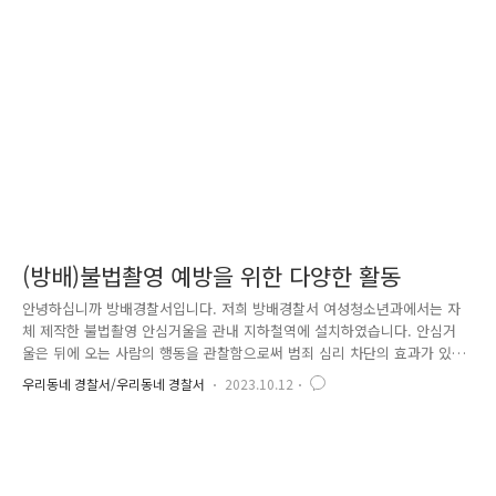
습관 형성을 위한 캠페인을 전개하였습니다. 등굣길 아이들에게 인기가 많
았던 '형광 가방고리', '형광 가방고리'는 아이들이 어두운 밤에도 안심하
고 걸어 다닐 수 있도록 차량 불빛에 반사되어 야간 시인성을 높여주는 역
할을 한다..
(방배)불법촬영 예방을 위한 다양한 활동
안녕하십니까 방배경찰서입니다. 저희 방배경찰서 여성청소년과에서는 자
체 제작한 불법촬영 안심거울을 관내 지하철역에 설치하였습니다. 안심거
울은 뒤에 오는 사람의 행동을 관찰함으로써 범죄 심리 차단의 효과가 있
습니다. 이에 지리적 프로파일링을 활용하여 설치 장소로 방배역 3번 출구,
우리동네 경찰서/우리동네 경찰서
2023.10.12
방배역 공용화장실 앞, 내방역 6번 출구(에스컬레이터 상행선)로 선정하였
습니다. 또한 자체제작한 불법촬영 범죄 금지 안내판을 위 장소를 포함, 구
반포역/신반포역사 내에도 설치하였습니다. 앞으로도 관내 불법촬영 근절
을 위해 선제적 예방활동에 앞장서는 방배경찰서가 되겠습니다!