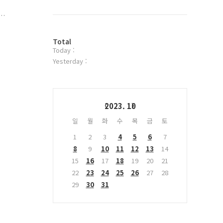
북
트
위
을
터
방
플
Total
Today :
문
러
자
그
Yesterday :
수
인
Calendar
2023. 10
일
월
화
수
목
금
토
1
2
3
4
5
6
7
8
9
10
11
12
13
14
15
16
17
18
19
20
21
22
23
24
25
26
27
28
29
30
31