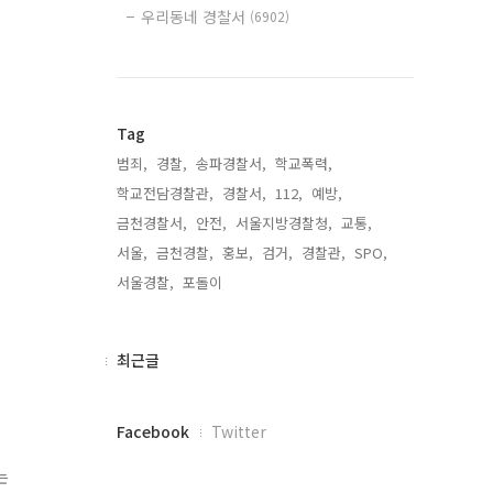
우리동네 경찰서
(6902)
Tag
범죄,
경찰,
송파경찰서,
학교폭력,
학교전담경찰관,
경찰서,
112,
예방,
금천경찰서,
안전,
서울지방경찰청,
교통,
서울,
금천경찰,
홍보,
검거,
경찰관,
SPO,
서울경찰,
포돌이,
최
최근글
근
글
페
Facebook
Twitter
이
스
는