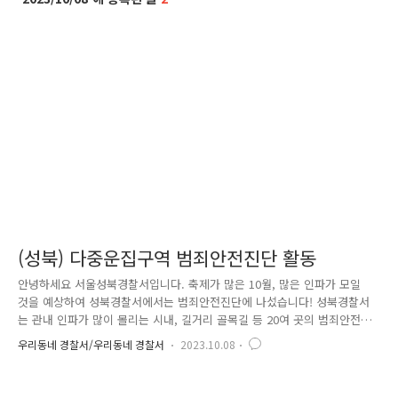
(성북) 다중운집구역 범죄안전진단 활동
안녕하세요 서울성북경찰서입니다. 축제가 많은 10월, 많은 인파가 모일
것을 예상하여 성북경찰서에서는 범죄안전진단에 나섰습니다! 성북경찰서
는 관내 인파가 많이 몰리는 시내, 길거리 골목길 등 20여 곳의 범죄안전진
단을 하였으며 주말 지역축제가 열릴 장소에서도 순찰차 및 경찰관 상시대
우리동네 경찰서/우리동네 경찰서
2023.10.08
기 등 안전을 위해 총동원할 것입니다. 아울러 다가올 핼러윈을 맞아, 경찰
은 '고밀집 위험 골목길'과 다중운집 예상 지역에 대한 철저한 안전대책을
발표하였습니다. 많은 인파가 몰릴 것으로 우려되는 '고밀집 위험 골목길'