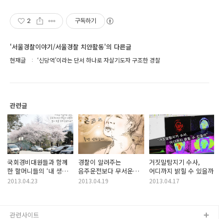
2
구독하기
'서울경찰이야기/서울경찰 치안활동'의 다른글
현재글
‘신당역’이라는 단서 하나로 자살기도자 구조한 경찰
관련글
국회경비대원들과 함께
경찰이 알려주는
거짓말탐지기 수사,
한 할머니들의 ‘내 생애
음주운전보다 무서운
어디까지 밝힐 수 있을까
최고의 벚꽃 구경’
졸음운전 이기는 방법!
2013.04.23
2013.04.19
2013.04.17
관련사이트