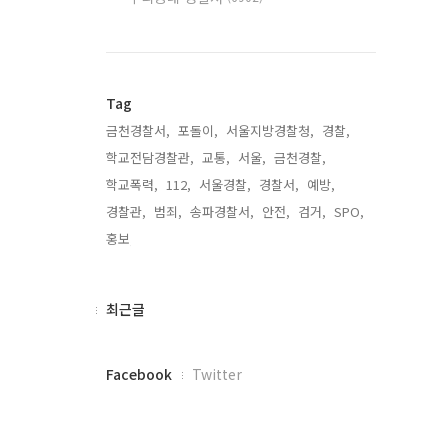
Tag
금천경찰서,
포돌이,
서울지방경찰청,
경찰,
학교전담경찰관,
교통,
서울,
금천경찰,
학교폭력,
112,
서울경찰,
경찰서,
예방,
경찰관,
범죄,
송파경찰서,
안전,
검거,
SPO,
홍보,
최
최근글
근
글
페
Facebook
Twitter
이
스
북