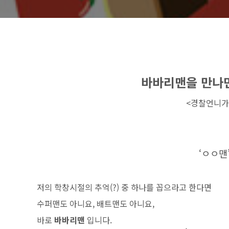
바바리맨을 만나면
<경찰언니가
‘ㅇㅇ맨
저의 학창시절의 추억(?) 중 하나를 꼽으라고 한다면
수퍼맨도 아니요, 배트맨도 아니요,
바로
바바리맨
입니다.