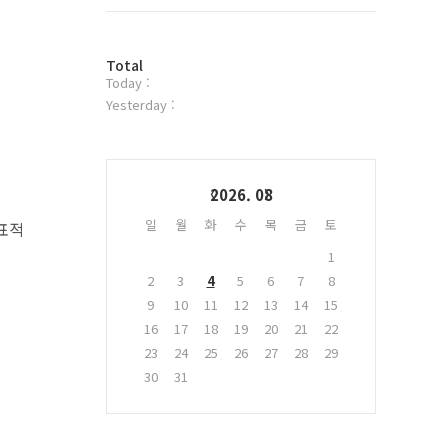
트
위
터
방
플
Total
Today :
문
러
자
그
Yesterday :
수
인
Calendar
2026. 08
일
월
화
수
목
금
토
 표적
1
2
3
4
5
6
7
8
9
10
11
12
13
14
15
16
17
18
19
20
21
22
23
24
25
26
27
28
29
30
31