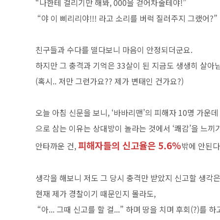
“나한테 걸리기만 해봐, 000을 걷어차줄테야!”
“야 이 삐리리야!!! 라고 소리를 버럭 질러주지 그랬어?”
친구들과 수다를 떨다보니 마음이 안정되더군요.
하지만 그 충격과 기억은 33살이 된 지금도 생생히 살아
(혹시.. 저만 그런가요?? 제가 변태인 건가요?)
오늘 아침 신문을 보니, ‘바바리맨’의 피해자 10명 가운
으로 삼는 이유는 상대방이 놀라는 것에서 ‘쾌감’을 느
피해자들의 신고율은 5.6%
안타까운 건,
밖에 안된다
생각을 해보니 저도 그 당시 충격만 받았지 신고할 생각은
현재 제가 경찰이기 때문인지 몰라도,
“아... 그때 신고를 할 걸...” 하며 땅을 치며 후회(?)를 