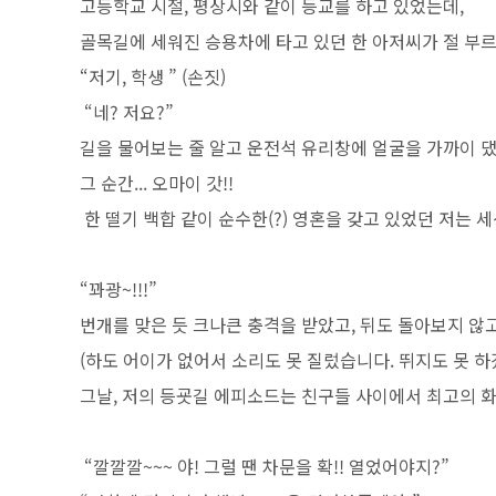
고등학교 시절, 평상시와 같이 등교를 하고 있었는데,
골목길에 세워진 승용차에 타고 있던 한 아저씨가 절 부
“저기, 학생 ” (손짓)
“네? 저요?”
길을 물어보는 줄 알고 운전석 유리창에 얼굴을 가까이 댔는
그 순간... 오마이 갓!!
한 떨기 백합 같이 순수한(?) 영혼을 갖고 있었던 저는 
“꽈광~!!!”
번개를 맞은 듯 크나큰 충격을 받았고, 뒤도 돌아보지 않
(하도 어이가 없어서 소리도 못 질렀습니다. 뛰지도 못 하
그날, 저의 등굣길 에피소드는 친구들 사이에서 최고의 
“깔깔깔~~~ 야! 그럴 땐 차문을 확!! 열었어야지?”