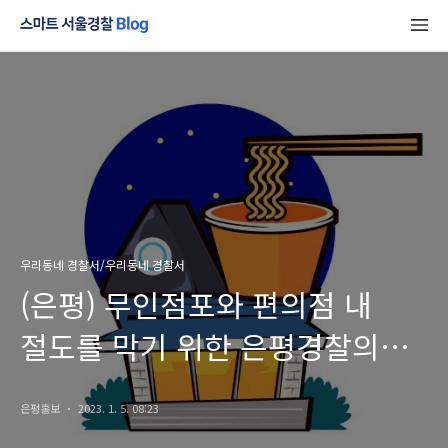
우리동네 경찰서/우리동네 경찰서
(은평) 무인점포와 편의점 내
절도를 막기 위한 은평경찰의
노력!
은평홍보
2023. 1. 5. 08:23