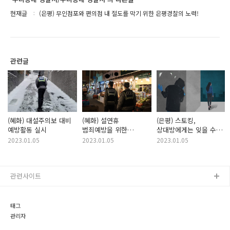
현재글
(은평) 무인점포와 편의점 내 절도를 막기 위한 은평경찰의 노력!
관련글
(혜화) 대설주의보 대비
(혜화) 설연휴
(은평) 스토킹,
예방활동 실시
범죄예방을 위한
상대방에게는 잊을 수
전통시장 순찰활동
없는 큰 상처입니다!
2023.01.05
2023.01.05
2023.01.05
관련사이트
태그
관리자